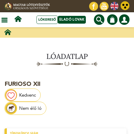
LÓKERESŐ
ELADÓ LOVAK
LÓADATLAP
FURIOSO XII
Kedvenc
Nem élő ló
TÖRZSKÖNYVI SZÁM