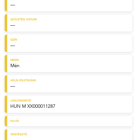
—
SZÜLETÉSI DÁTUM
—
SZÍN
—
NEME
Mén
UELN (ÉLETSZÁM)
—
LÓAZONOSÍTÓ
HUN M XX000011287
FAJTA
TENYÉSZTŐ