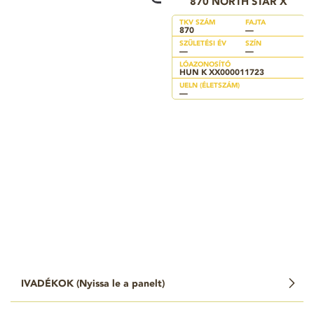
870 NORTH STAR X
TKV SZÁM
FAJTA
870
—
SZÜLETÉSI ÉV
SZÍN
—
—
LÓAZONOSÍTÓ
HUN K XX000011723
UELN (ÉLETSZÁM)
—
IVADÉKOK (
Nyissa le a panelt
)