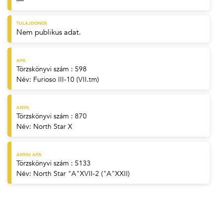
—
TULAJDONOS
Nem publikus adat.
APA
Törzskönyvi szám : 598
Név:
Furioso III-10 (VII.tm)
ANYA
Törzskönyvi szám : 870
Név:
North Star X
ANYAI APA
Törzskönyvi szám : 5133
Név:
North Star "A"XVII-2 ("A"XXII)