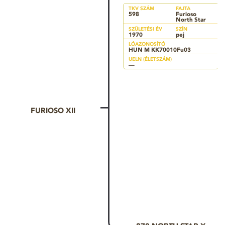
TKV SZÁM
FAJTA
598
Furioso
North Star
SZÜLETÉSI ÉV
SZÍN
1970
pej
LÓAZONOSÍTÓ
HUN M KK70010Fu03
UELN (ÉLETSZÁM)
—
FURIOSO XII