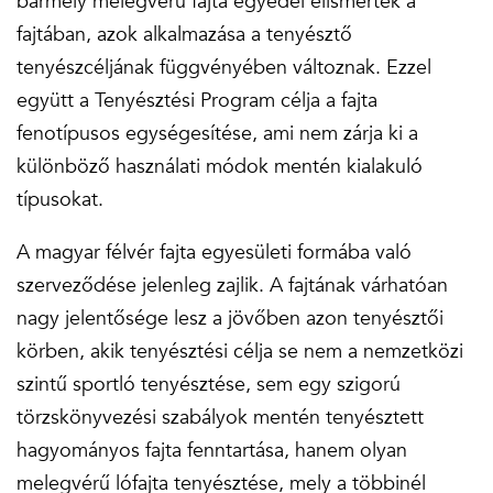
bármely melegvérű fajta egyedei elismertek a
fajtában, azok alkalmazása a tenyésztő
tenyészcéljának függvényében változnak. Ezzel
együtt a Tenyésztési Program célja a fajta
fenotípusos egységesítése, ami nem zárja ki a
különböző használati módok mentén kialakuló
típusokat.
A magyar félvér fajta egyesületi formába való
szerveződése jelenleg zajlik. A fajtának várhatóan
nagy jelentősége lesz a jövőben azon tenyésztői
körben, akik tenyésztési célja se nem a nemzetközi
szintű sportló tenyésztése, sem egy szigorú
törzskönyvezési szabályok mentén tenyésztett
hagyományos fajta fenntartása, hanem olyan
melegvérű lófajta tenyésztése, mely a többinél