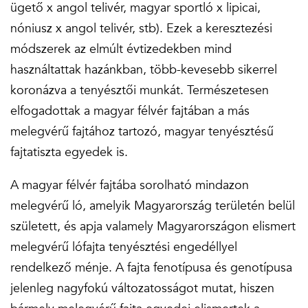
ügető x angol telivér, magyar sportló x lipicai,
nóniusz x angol telivér, stb). Ezek a keresztezési
módszerek az elmúlt évtizedekben mind
használtattak hazánkban, több-kevesebb sikerrel
koronázva a tenyésztői munkát. Természetesen
elfogadottak a magyar félvér fajtában a más
melegvérű fajtához tartozó, magyar tenyésztésű
fajtatiszta egyedek is.
A magyar félvér fajtába sorolható mindazon
melegvérű ló, amelyik Magyarország területén belül
született, és apja valamely Magyarországon elismert
melegvérű lófajta tenyésztési engedéllyel
rendelkező ménje. A fajta fenotípusa és genotípusa
jelenleg nagyfokú változatosságot mutat, hiszen