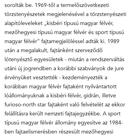
sorolták be. 1969-től a termelőszövetkezeti
törzstenyészetek megjelenésével a törzstenyészeti
alapítóleveleket „kisbéri típusú magyar félvér,
mezőhegyesi típusú magyar félvér és sport típusú
magyar félvér” fajtamegjelöléssel adták ki. 1989
után a megalakult, fajtánként szerveződő
lótenyésztő egyesületek - miután a rendszerváltás
utáni új jogrendben a korábbi szabványok de jure
érvényüket vesztették - kezdeményezték a
korábban magyar félvér fajtaként nyilvántartott
lóállományuknak a kisbéri-félvér, gidrán, illetve
furioso-north star fajtaként való felvételét az ekkor
felállításra került nemzeti fajtajegyzékbe. A sport
típusú magyar félvér állomány egyesítve az 1984-
ben fajtaelismerésben részesült mezőhegyesi