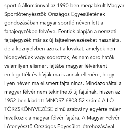
sportló állománnyal az 1990-ben megalakult Magyar
Sportlótenyésztők Országos Egyesületének
gondozásában magyar sportló néven lett a
fajtajegyzékbe felvéve. Fentiek alapján a nemzeti
fajtajegyzék már az új fajtaelnevezéseket használta,
de a köznyelvben azokat a lovakat, amelyek nem
hidegvérűek vagy sodrottak, és nem sorolhatók
valamilyen elismert fajtába magyar félvérként
emlegették és hívják ma is annak ellenére, hogy
ilyen néven ma elismert fajta nincs. Mindazonáltal a
magyar félvér nem tekinthető új fajtának, hiszen az
1952-ben kiadott MNOSZ 6803-52 számú A LÓ
TÖRZSKÖNYVEZÉSE című szabvány egyértelműen
hivatkozik a magyar félvér fajtára. A Magyar Félvér
Lótenyésztő Országos Egyesület létrehozásával