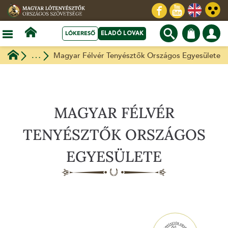
LÓKERESŐ
ELADÓ LOVAK
Egyesületek
Magyar Félvér Tenyésztők Országos Egyesülete
MAGYAR FÉLVÉR
TENYÉSZTŐK ORSZÁGOS
EGYESÜLETE