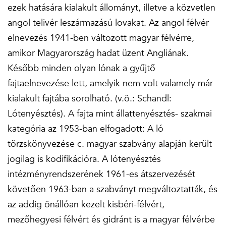
ezek hatására kialakult állományt, illetve a közvetlen
angol telivér leszármazású lovakat. Az angol félvér
elnevezés 1941-ben változott magyar félvérre,
amikor Magyarország hadat üzent Angliának.
Később minden olyan lónak a gyűjtő
fajtaelnevezése lett, amelyik nem volt valamely már
kialakult fajtába sorolható. (v.ö.: Schandl:
Lótenyésztés). A fajta mint állattenyésztés- szakmai
kategória az 1953-ban elfogadott: A ló
törzskönyvezése c. magyar szabvány alapján került
jogilag is kodifikációra. A lótenyésztés
intézményrendszerének 1961-es átszervezését
követően 1963-ban a szabványt megváltoztatták, és
az addig önállóan kezelt kisbéri-félvért,
mezőhegyesi félvért és gidránt is a magyar félvérbe