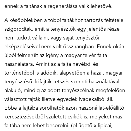
ennek a fajtának a regenerálása válik lehetővé.
A későbbiekben a többi fajtákhoz tartozás feltételei
szigorodtak, amit a tenyésztők egy jelentős része
nem tudott vállalni, vagy saját tenyésztői
elképzeléseivel nem volt összhangban. Ennek okán
újból felmerült az igény a magyar félvér fajta
használatára. Amint az a fajta nevéből és
történetéből is adódik, alapvetően a hazai, magyar
tenyésztésű lófajták tetszés szerinti használatával
alakuló, mindig az adott tenyészcélnak megfelelően
választott fajták illetve egyedek ivadékaiból áll.
Ebbe a fajtába sorolhatók azon haszonállat-előállító
keresztezésekből született csikók is, melyeket más
fajtába nem lehet besorolni. (pl ügető x lipicai,