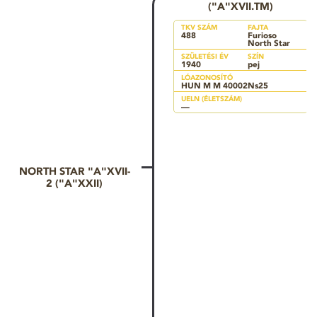
("A"XVII.TM)
TKV SZÁM
FAJTA
488
Furioso
North Star
SZÜLETÉSI ÉV
SZÍN
1940
pej
LÓAZONOSÍTÓ
HUN M M 40002Ns25
UELN (ÉLETSZÁM)
—
NORTH STAR "A"XVII-
2 ("A"XXII)