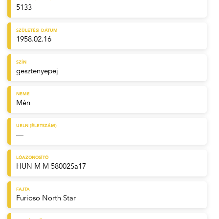
5133
SZÜLETÉSI DÁTUM
1958.02.16
SZÍN
gesztenyepej
NEME
Mén
UELN (ÉLETSZÁM)
—
LÓAZONOSÍTÓ
HUN M M 58002Sa17
FAJTA
Furioso North Star