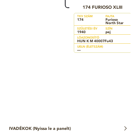
174 FURIOSO XLIII
TKV SZÁM
FAJTA
174
Furioso
North Star
SZÜLETÉSI ÉV
SZÍN
1940
pej
LÓAZONOSÍTÓ
HUN K M 40007Fu43
UELN (ÉLETSZÁM)
—
IVADÉKOK (
Nyissa le a panelt
)