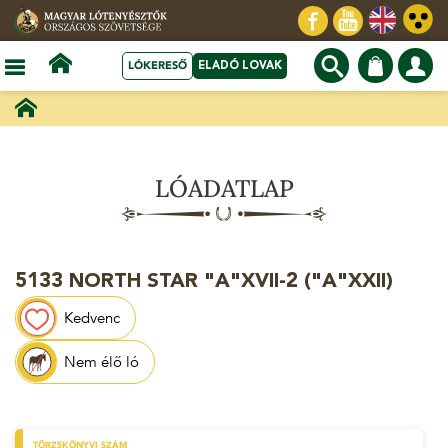
LÓKERESŐ
ELADÓ LOVAK
LÓADATLAP
5133 NORTH STAR "A"XVII-2 ("A"XXII)
Kedvenc
Nem élő ló
TÖRZSKÖNYVI SZÁM