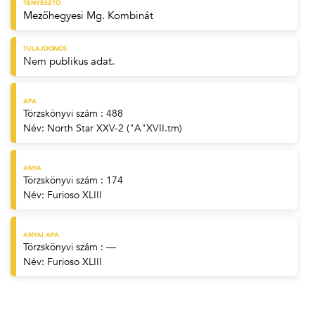
TENYÉSZTŐ
Mezőhegyesi Mg. Kombinát
TULAJDONOS
Nem publikus adat.
APA
Törzskönyvi szám : 488
Név:
North Star XXV-2 ("A"XVII.tm)
ANYA
Törzskönyvi szám : 174
Név:
Furioso XLIII
ANYAI APA
Törzskönyvi szám : —
Név:
Furioso XLIII