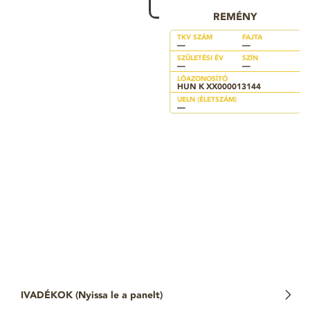
REMÉNY
TKV SZÁM
FAJTA
—
—
SZÜLETÉSI ÉV
SZÍN
—
—
LÓAZONOSÍTÓ
HUN K XX000013144
UELN (ÉLETSZÁM)
—
IVADÉKOK (
Nyissa le a panelt
)