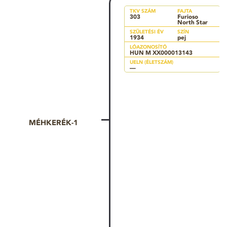
TKV SZÁM
FAJTA
303
Furioso
North Star
SZÜLETÉSI ÉV
SZÍN
1934
pej
LÓAZONOSÍTÓ
HUN M XX000013143
UELN (ÉLETSZÁM)
—
MÉHKERÉK-1