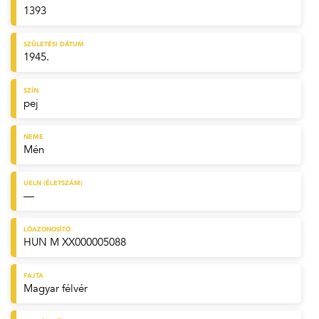
1393
SZÜLETÉSI DÁTUM
1945.
SZÍN
pej
NEME
Mén
UELN (ÉLETSZÁM)
—
LÓAZONOSÍTÓ
HUN M XX000005088
FAJTA
Magyar félvér