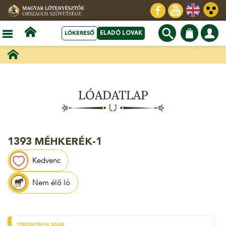
LÓKERESŐ
ELADÓ LOVAK
LÓADATLAP
1393 MÉHKERÉK-1
Kedvenc
Nem élő ló
TÖRZSKÖNYVI SZÁM