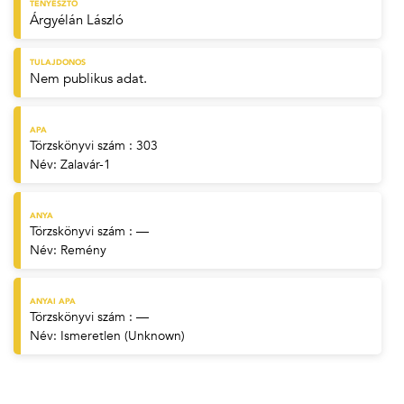
TENYÉSZTŐ
Árgyélán László
TULAJDONOS
Nem publikus adat.
APA
Törzskönyvi szám : 303
Név:
Zalavár-1
ANYA
Törzskönyvi szám : —
Név:
Remény
ANYAI APA
Törzskönyvi szám : —
Név:
Ismeretlen (Unknown)