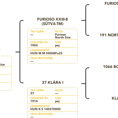
FURIOS
FURIOSO XXIII-8
(SÜTV.II.TM)
TKV SZÁM
FAJTA
—
Furioso
191 NORT
North Star
SZÜLETÉSI ÉV
SZÍN
1904
pej
V
LÓAZONOSÍTÓ
HUN M M 04008Fu23
UELN (ÉLETSZÁM)
—
Star
1066 
37 KLÁRA I
TKV SZÁM
FAJTA
37
—
KL
SZÜLETÉSI ÉV
SZÍN
1914
pej
LÓAZONOSÍTÓ
HUN K S 140370000
UELN (ÉLETSZÁM)
—