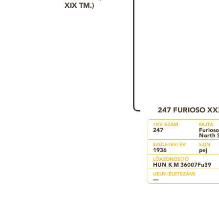
XIX TM.)
247 FURIOSO XX
TKV SZÁM
FAJTA
247
Furioso
North 
SZÜLETÉSI ÉV
SZÍN
1936
pej
LÓAZONOSÍTÓ
HUN K M 36007Fu39
UELN (ÉLETSZÁM)
—