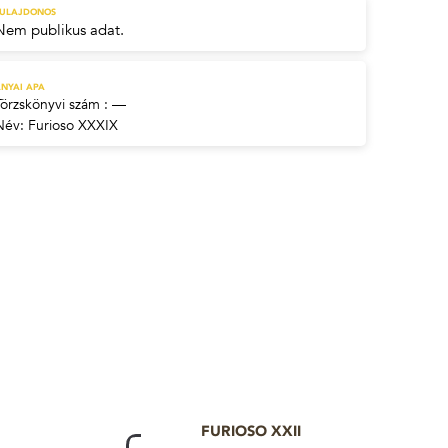
TULAJDONOS
Nem publikus adat.
NYAI APA
Törzskönyvi szám : —
Név:
Furioso XXXIX
FURIOSO XXII