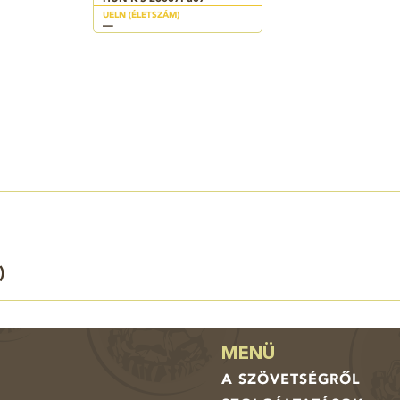
UELN (ÉLETSZÁM)
—
)
MENÜ
A SZÖVETSÉGRŐL