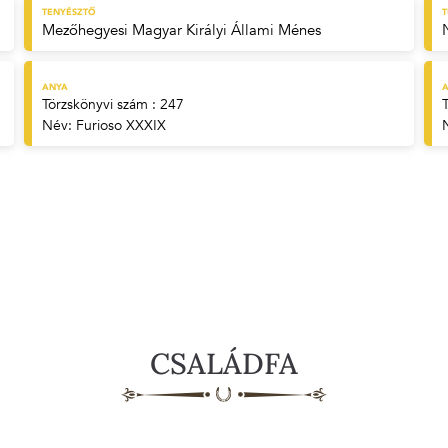
TENYÉSZTŐ
Mezőhegyesi Magyar Királyi Állami Ménes
ANYA
A
Törzskönyvi szám : 247
Név:
Furioso XXXIX
CSALÁDFA