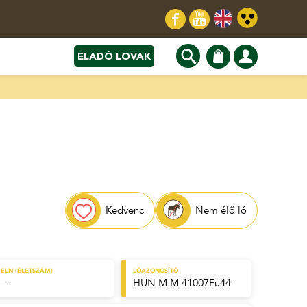
ELADÓ LOVAK
Kedvenc
Nem élő ló
ELN (ÉLETSZÁM)
LÓAZONOSÍTÓ
—
HUN M M 41007Fu44