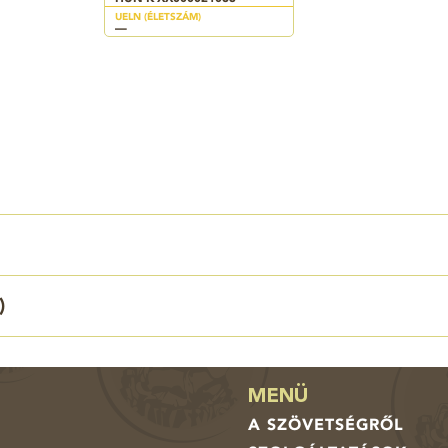
UELN (ÉLETSZÁM)
—
)
MENÜ
A SZÖVETSÉGRŐL