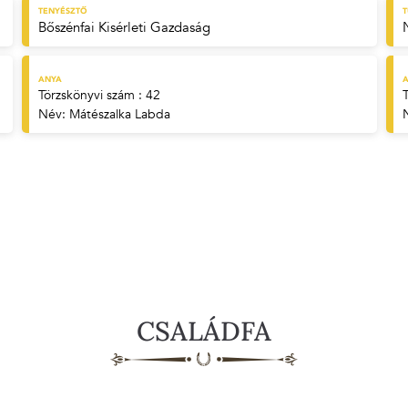
TENYÉSZTŐ
Bőszénfai Kisérleti Gazdaság
ANYA
A
Törzskönyvi szám : 42
Név:
Mátészalka Labda
CSALÁDFA