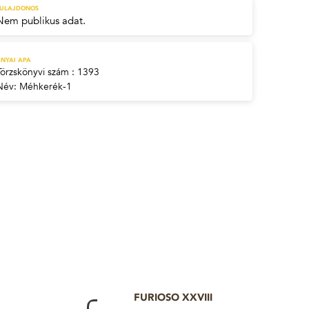
TULAJDONOS
Nem publikus adat.
NYAI APA
Törzskönyvi szám : 1393
Név:
Méhkerék-1
FURIOSO XXVIII