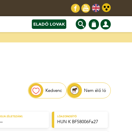
ELADÓ LOVAK
Kedvenc
Nem élő ló
ELN (ÉLETSZÁM)
LÓAZONOSÍTÓ
—
HUN K BF58006Fa27