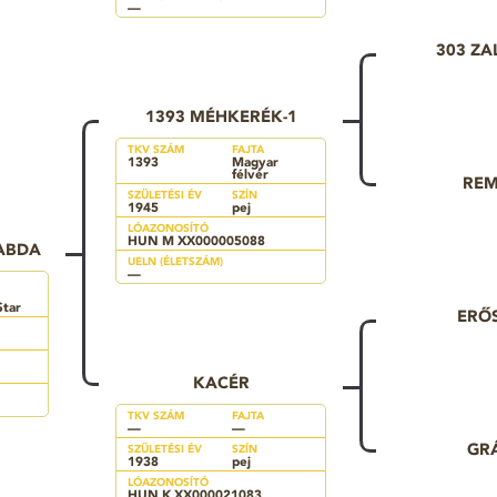
—
303 ZA
1393 MÉHKERÉK-1
TKV SZÁM
FAJTA
1393
Magyar
félvér
RE
SZÜLETÉSI ÉV
SZÍN
1945
pej
LÓAZONOSÍTÓ
HUN M XX000005088
ABDA
UELN (ÉLETSZÁM)
—
Star
ERŐ
KACÉR
TKV SZÁM
FAJTA
—
—
GR
SZÜLETÉSI ÉV
SZÍN
1938
pej
LÓAZONOSÍTÓ
HUN K XX000021083