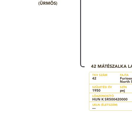
(ÜRMÖS)
42 MÁTÉSZALKA L
TKV SZÁM
FAJTA
42
Furioso
North 
SZÜLETÉSI ÉV
SZÍN
1950
pej
LÓAZONOSÍTÓ
HUN K SR500420000
UELN (ÉLETSZÁM)
—