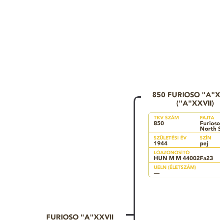
850 FURIOSO "A"XX
("A"XXVII)
TKV SZÁM
FAJTA
850
Furioso
North 
SZÜLETÉSI ÉV
SZÍN
1944
pej
LÓAZONOSÍTÓ
HUN M M 44002Fa23
UELN (ÉLETSZÁM)
—
FURIOSO "A"XXVII