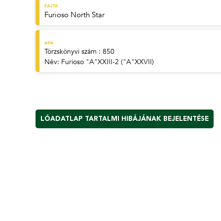
FAJTA
Furioso North Star
APA
Törzskönyvi szám : 850
Név:
Furioso "A"XXIII-2 ("A"XXVII)
LÓADATLAP TARTALMI HIBÁJÁNAK BEJELENTÉSE