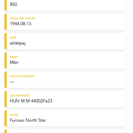
850
SZÜLETÉSI DÁTUM
1944.08.13
SZÍN
sötétpej
NEME
Mén
UELN (ÉLETSZÁM)
—
LÓAZONOSÍTÓ
HUN M M 44002Fa23
FAJTA
Furioso North Star