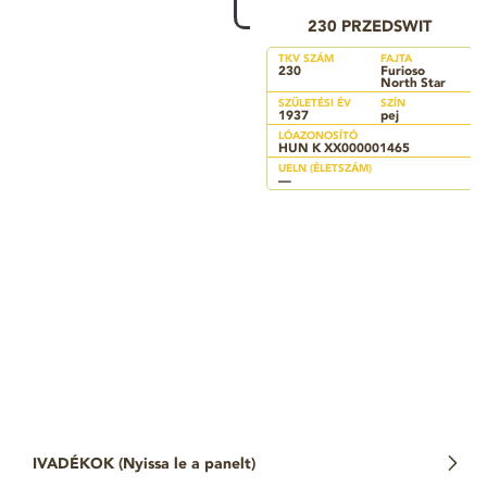
230 PRZEDSWIT
TKV SZÁM
FAJTA
230
Furioso
North Star
SZÜLETÉSI ÉV
SZÍN
1937
pej
LÓAZONOSÍTÓ
HUN K XX000001465
UELN (ÉLETSZÁM)
—
IVADÉKOK (
Nyissa le a panelt
)