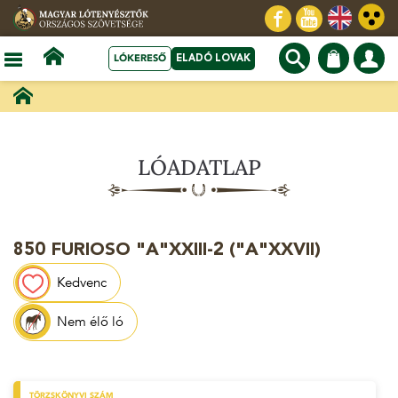
LÓKERESŐ
ELADÓ LOVAK
LÓADATLAP
850 FURIOSO "A"XXIII-2 ("A"XXVII)
Kedvenc
Nem élő ló
TÖRZSKÖNYVI SZÁM