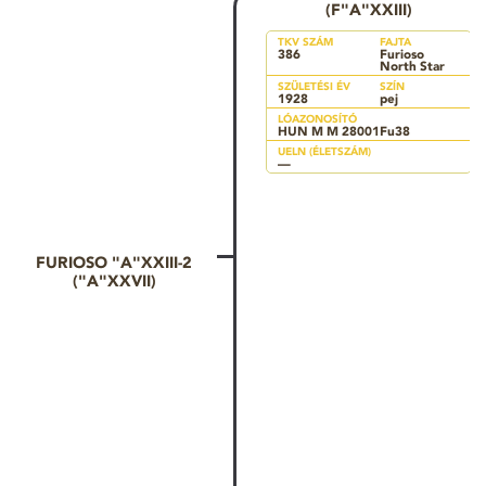
(F"A"XXIII)
TKV SZÁM
FAJTA
386
Furioso
North Star
SZÜLETÉSI ÉV
SZÍN
1928
pej
LÓAZONOSÍTÓ
HUN M M 28001Fu38
UELN (ÉLETSZÁM)
—
FURIOSO "A"XXIII-2
("A"XXVII)