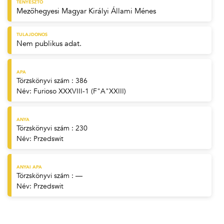
TENYÉSZTŐ
Mezőhegyesi Magyar Királyi Állami Ménes
TULAJDONOS
Nem publikus adat.
APA
Törzskönyvi szám : 386
Név:
Furioso XXXVIII-1 (F"A"XXIII)
ANYA
Törzskönyvi szám : 230
Név:
Przedswit
ANYAI APA
Törzskönyvi szám : —
Név:
Przedswit