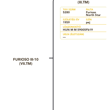
(III.TM)
TKV SZÁM
FAJTA
5280
Furioso
North Star
SZÜLETÉSI ÉV
SZÍN
1959
pej
LÓAZONOSÍTÓ
HUN M M 59005Fb19
UELN (ÉLETSZÁM)
—
FURIOSO III-10
(VII.TM)