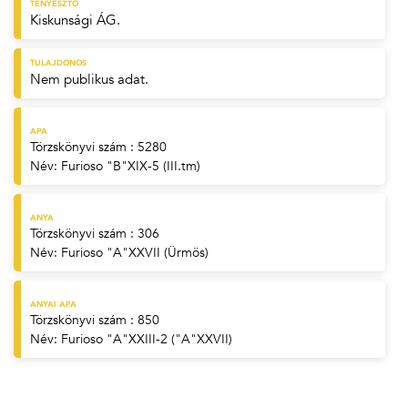
TENYÉSZTŐ
Kiskunsági ÁG.
TULAJDONOS
Nem publikus adat.
APA
Törzskönyvi szám : 5280
Név:
Furioso "B"XIX-5 (III.tm)
ANYA
Törzskönyvi szám : 306
Név:
Furioso "A"XXVII (Ürmös)
ANYAI APA
Törzskönyvi szám : 850
Név:
Furioso "A"XXIII-2 ("A"XXVII)