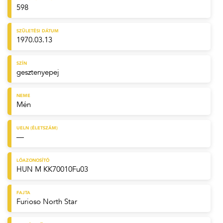
598
SZÜLETÉSI DÁTUM
1970.03.13
SZÍN
gesztenyepej
NEME
Mén
UELN (ÉLETSZÁM)
—
LÓAZONOSÍTÓ
HUN M KK70010Fu03
FAJTA
Furioso North Star