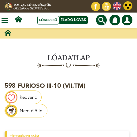
LÓKERESŐ
ELADÓ LOVAK
LÓADATLAP
598 FURIOSO III-10 (VII.TM)
Kedvenc
Nem élő ló
TÖRZSKÖNYVI SZÁM