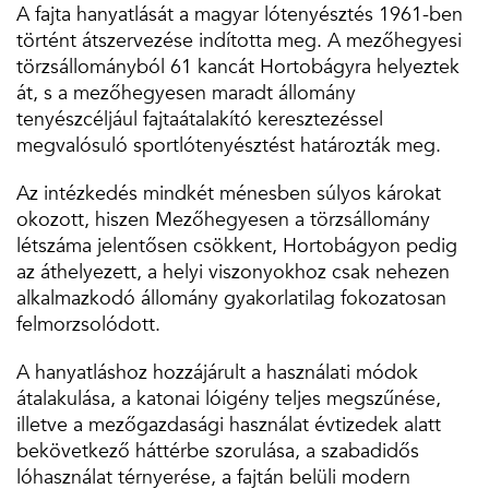
A fajta hanyatlását a magyar lótenyésztés 1961-ben
történt átszervezése indította meg. A mezőhegyesi
törzsállományból 61 kancát Hortobágyra helyeztek
át, s a mezőhegyesen maradt állomány
tenyészcéljául fajtaátalakító keresztezéssel
megvalósuló sportlótenyésztést határozták meg.
Az intézkedés mindkét ménesben súlyos károkat
okozott, hiszen Mezőhegyesen a törzsállomány
létszáma jelentősen csökkent, Hortobágyon pedig
az áthelyezett, a helyi viszonyokhoz csak nehezen
alkalmazkodó állomány gyakorlatilag fokozatosan
felmorzsolódott.
A hanyatláshoz hozzájárult a használati módok
átalakulása, a katonai lóigény teljes megszűnése,
illetve a mezőgazdasági használat évtizedek alatt
bekövetkező háttérbe szorulása, a szabadidős
lóhasználat térnyerése, a fajtán belüli modern