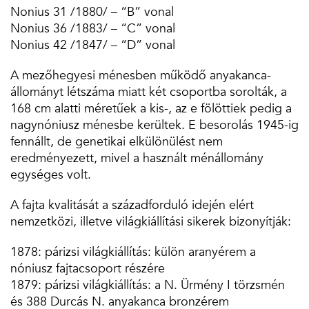
Nonius 31 /1880/ – “B” vonal
Nonius 36 /1883/ – “C” vonal
Nonius 42 /1847/ – “D” vonal
A mezőhegyesi ménesben működő anyakanca-
állományt létszáma miatt két csoportba sorolták, a
168 cm alatti méretűek a kis-, az e fölöttiek pedig a
nagynóniusz ménesbe kerültek. E besorolás 1945-ig
fennállt, de genetikai elkülönülést nem
eredményezett, mivel a használt ménállomány
egységes volt.
A fajta kvalitását a századforduló idején elért
nemzetközi, illetve világkiállítási sikerek bizonyítják:
1878: párizsi világkiállítás: külön aranyérem a
nóniusz fajtacsoport részére
1879: párizsi világkiállítás: a N. Ürmény I törzs­mén
és 388 Durcás N. anyakanca bronzérem