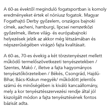
A 60-as évektől meginduló fogatsportban is komoly
eredményeket értek el nóniusz fogatok. Magyar
Fogathajtó Derby győzelem, országos bajnoki
címek, aacheni, hamburgi, lipcsei nemzetközi
győzelmek, illetve világ- és európabajnoki
helyezések jelzik az akkor még létszámában és
népszerűségében virágzó fajta kvalitásait.
A 60-as, 70-es évekig a két törzstenyészet mellett
működő termelőszövetkezeti tenyészetekben /
Szentes, Makó /, illetve a fajta hagyományos
tenyésztőkörzeteiben / Békés, Csongrád, Hajdú-
Bihar, Bács-Kiskun megyék/ működött jelentős
számú és minőségében is kiváló kancaállomány,
mely a kor tenyésztésszervezési rendje által jól
kiszolgált módon a fajta tenyésztésének fontos
bázisát adta.