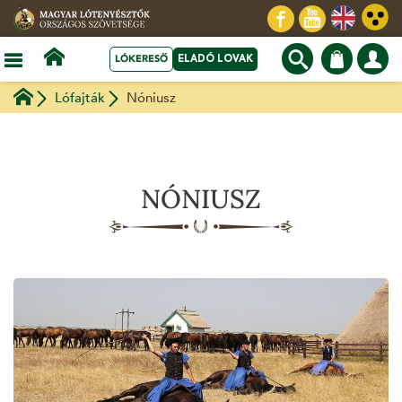
LÓKERESŐ
ELADÓ LOVAK
Lófajták
Nóniusz
NÓNIUSZ