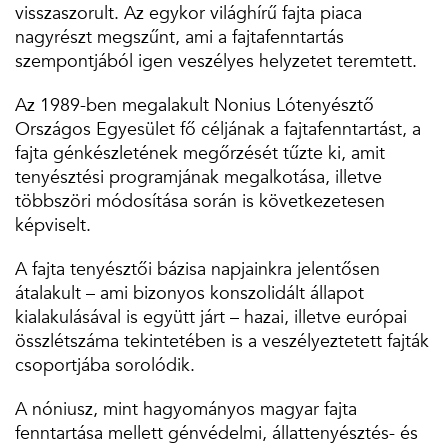
visszaszorult. Az egykor világhírű fajta piaca
nagyrészt megszűnt, ami a fajtafenntartás
szempontjából igen veszélyes helyzetet teremtett.
Az 1989-ben megalakult Nonius Lótenyésztő
Országos Egyesület fő céljának a fajtafenntartást, a
fajta génkészletének megőrzését tűzte ki, amit
tenyésztési programjának megalkotása, illetve
többszöri módosítása során is következetesen
képviselt.
A fajta tenyésztői bázisa napjainkra jelentősen
átalakult – ami bizonyos konszolidált állapot
kialakulásával is együtt járt – hazai, illetve európai
összlétszáma tekintetében is a veszélyeztetett fajták
csoportjába sorolódik.
A nóniusz, mint hagyományos magyar fajta
fenntartása mellett génvédelmi, állattenyésztés- és