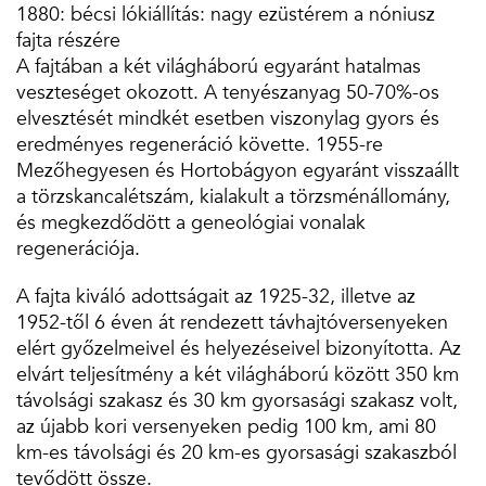
1880: bécsi lókiállítás: nagy ezüstérem a nóniusz
fajta részére
A fajtában a két világháború egyaránt hatalmas
veszteséget okozott. A tenyészanyag 50-70%-os
elvesztését mindkét esetben viszonylag gyors és
eredményes regeneráció követte. 1955-re
Mezőhegyesen és Hortobágyon egyaránt visszaállt
a törzskancalétszám, kialakult a törzsménállomány,
és megkezdődött a geneológiai vonalak
regenerációja.
A fajta kiváló adottságait az 1925-32, illetve az
1952-től 6 éven át rendezett távhajtóversenyeken
elért győzelmeivel és helyezéseivel bizonyította. Az
elvárt teljesítmény a két világháború között 350 km
távolsági szakasz és 30 km gyorsasági szakasz volt,
az újabb kori versenyeken pedig 100 km, ami 80
km-es távolsági és 20 km-es gyorsasági szakaszból
tevődött össze.