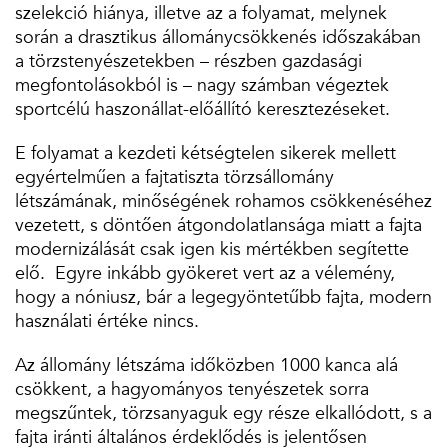
szelekció hiánya, illetve az a folyamat, melynek
során a drasztikus állománycsökkenés időszakában
a törzstenyészetekben – részben gazdasági
megfontolásokból is – nagy számban végeztek
sportcélú haszonállat-előállító keresztezéseket.
E folyamat a kezdeti kétségtelen sikerek mellett
egyértelműen a fajtatiszta törzsállomány
létszámának, minőségének rohamos csökkenéséhez
vezetett, s döntően átgondolatlansága miatt a fajta
modernizálását csak igen kis mértékben segítette
elő. Egyre inkább gyökeret vert az a vélemény,
hogy a nóniusz, bár a legegyöntetűbb fajta, modern
használati értéke nincs.
Az állomány létszáma időközben 1000 kanca alá
csökkent, a hagyományos tenyészetek sorra
megszűntek, törzsanyaguk egy része elkallódott, s a
fajta iránti általános érdeklődés is jelentősen