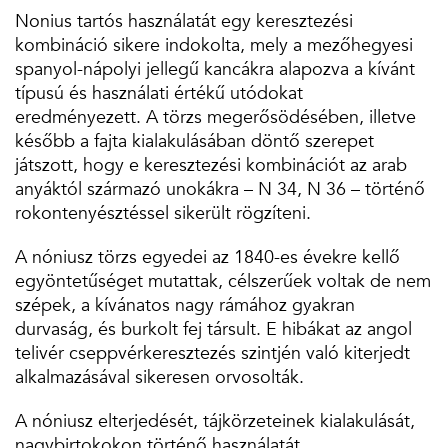
Nonius tartós használatát egy keresztezési
kombináció sikere indokolta, mely a mezőhegyesi
spanyol-nápolyi jellegű kancákra alapozva a kívánt
típusú és használati értékű utódokat
eredményezett. A törzs megerősödésében, illetve
később a fajta kialakulásában döntő szerepet
játszott, hogy e keresztezési kombinációt az arab
anyáktól származó unokákra – N 34, N 36 – történő
rokontenyésztéssel sikerült rögzíteni.
A nóniusz törzs egyedei az 1840-es évekre kellő
egyöntetűséget mutattak, célszerűek voltak de nem
szépek, a kívánatos nagy rámához gyakran
durvaság, és burkolt fej társult. E hibákat az angol
telivér cseppvérkeresztezés szintjén való kiterjedt
alkalmazásával sikeresen orvosolták.
A nóniusz elterjedését, tájkörzeteinek kialakulását,
nagybirtokokon történő használatát