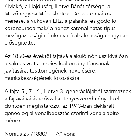
/ Makó, a Hajdúság, illetve Bánát térsége, a
Mezőhegyesi Ménesbirtok, Debrecen város
ménese, a vukovári Eltz, a palánkai és gödöllői
koronauradalmak/ a nehéz katonai hátas típus
mezőgazdasági célokra való alkalmassága nagyban
elősegítette.
Az 1850-es évektől fajtává alakuló nóniusz kiválóan
alkalmas volt a népies lóállomány típusának
javítására, testtömegének növelésére,
munkakészségének fokozására.
A fajta 5., 7., 6., illetve 3. generációjából származnak
a fajtává válás időszakát tenyészeredményükkel
döntően meghatározó, az 1943-ban deklarált
geneológiai vonalbeosztás szerinti vonalalapító
mének.
Nonius 29 /1880/ – “A” vonal