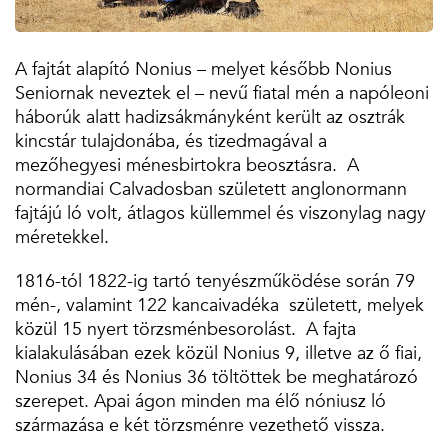
A fajtát alapító Nonius – melyet később Nonius
Seniornak neveztek el – nevű fiatal mén a napóleoni
háborúk alatt hadizsákmányként került az osztrák
kincstár tulajdonába, és tizedmagával a
mezőhegyesi ménesbirtokra beosztásra. A
normandiai Calvadosban született anglonormann
fajtájú ló volt, átlagos küllemmel és viszonylag nagy
méretekkel.
1816-tól 1822-ig tartó tenyészműködése során 79
mén-, va­lamint 122 kancaivadéka született, melyek
közül 15 nyert törzsménbesorolást. A fajta
kialakulásában ezek közül Nonius 9, illetve az ő fiai,
Nonius 34 és Nonius 36 töltöttek be meghatározó
szerepet. Apai ágon minden ma élő nóniusz ló
származása e két törzsménre vezethető vissza.