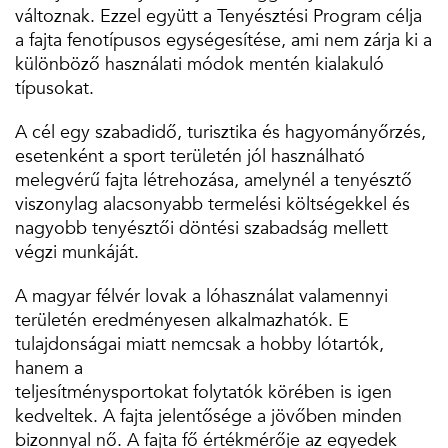
változnak. Ezzel együtt a Tenyésztési Program célja
a fajta fenotípusos egységesítése, ami nem zárja ki a
különböző használati módok mentén kialakuló
típusokat.
A cél egy szabadidő, turisztika és hagyományőrzés,
esetenként a sport területén jól használható
melegvérű fajta létrehozása, amelynél a tenyésztő
viszonylag alacsonyabb termelési költségekkel és
nagyobb tenyésztői döntési szabadság mellett
végzi munkáját.
A magyar félvér lovak a lóhasználat valamennyi
területén eredményesen alkalmazhatók. E
tulajdonságai miatt nemcsak a hobby lótartók,
hanem a
teljesítménysportokat folytatók körében is igen
kedveltek. A fajta jelentősége a jövőben minden
bizonnyal nő. A fajta fő értékmérője az egyedek