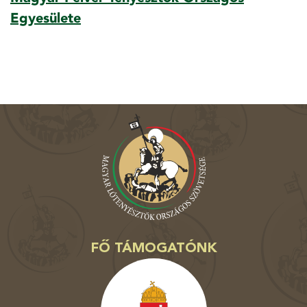
Egyesülete
FŐ TÁMOGATÓNK