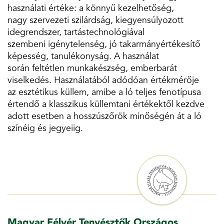
használati értéke: a könnyű kezelhetőség,
nagy szervezeti szilárdság, kiegyensúlyozott
idegrendszer, tartástechnológiával
szembeni igénytelenség, jó takarmányértékesítő
képesség, tanulékonyság. A használat
során feltétlen munkakészség, emberbarát
viselkedés. Használatából adódóan értékmérője
az esztétikus küllem, amibe a ló teljes fenotípusa
értendő a klasszikus küllemtani értékektől kezdve
adott esetben a hosszúszőrök minőségén át a ló
színéig és jegyeiig.
Magyar Félvér Tenyésztők Országos