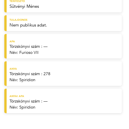
TENYÉSZTŐ
Sütvényi Ménes
TULAJDONOS
Nem publikus adat.
APA
Törzskönyvi szám : —
Név:
Furioso VII
ANYA
Törzskönyvi szám : 278
Név:
Spiridion
ANYAI APA
Törzskönyvi szám : —
Név:
Spiridion