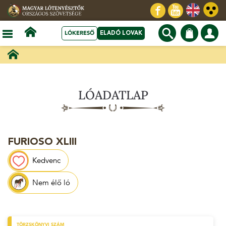
LÓKERESŐ
ELADÓ LOVAK
LÓADATLAP
FURIOSO XLIII
Kedvenc
Nem élő ló
TÖRZSKÖNYVI SZÁM