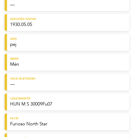
—
SZÜLETÉSI DÁTUM
1930.05.05
SZÍN
pej
NEME
Mén
UELN (ÉLETSZÁM)
—
LÓAZONOSÍTÓ
HUN M S 30009Fu07
FAJTA
Furioso North Star