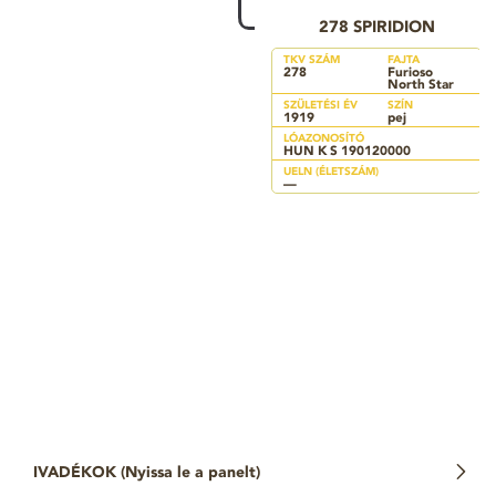
278 SPIRIDION
TKV SZÁM
FAJTA
278
Furioso
North Star
SZÜLETÉSI ÉV
SZÍN
1919
pej
LÓAZONOSÍTÓ
HUN K S 190120000
UELN (ÉLETSZÁM)
—
IVADÉKOK (
Nyissa le a panelt
)