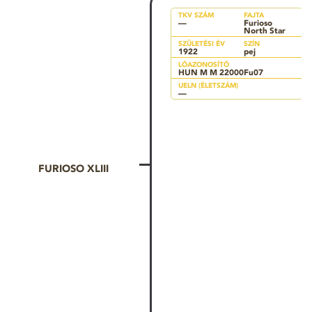
TKV SZÁM
FAJTA
—
Furioso
North Star
SZÜLETÉSI ÉV
SZÍN
1922
pej
LÓAZONOSÍTÓ
HUN M M 22000Fu07
UELN (ÉLETSZÁM)
—
FURIOSO XLIII