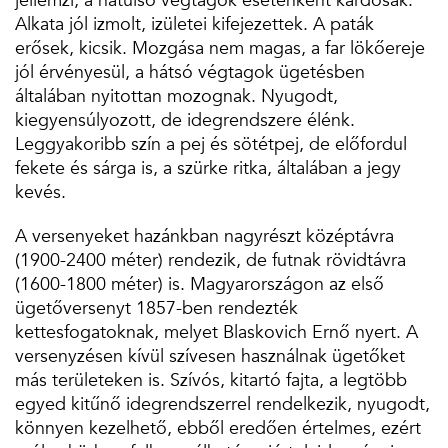
jellemzi, a hátulsó végtagok esetenként kardosak.
Alkata jól izmolt, izületei kifejezettek. A paták
erősek, kicsik. Mozgása nem magas, a far lökőereje
jól érvényesül, a hátsó végtagok ügetésben
általában nyitottan mozognak. Nyugodt,
kiegyensúlyozott, de idegrendszere élénk.
Leggyakoribb szín a pej és sötétpej, de előfordul
fekete és sárga is, a szürke ritka, általában a jegy
kevés.
A versenyeket hazánkban nagyrészt középtávra
(1900-2400 méter) rendezik, de futnak rövidtávra
(1600-1800 méter) is. Magyarországon az első
ügetőversenyt 1857-ben rendezték
kettesfogatoknak, melyet Blaskovich Ernő nyert. A
versenyzésen kívül szívesen használnak ügetőket
más területeken is. Szívós, kitartó fajta, a legtöbb
egyed kitűnő idegrendszerrel rendelkezik, nyugodt,
könnyen kezelhető, ebből eredően értelmes, ezért