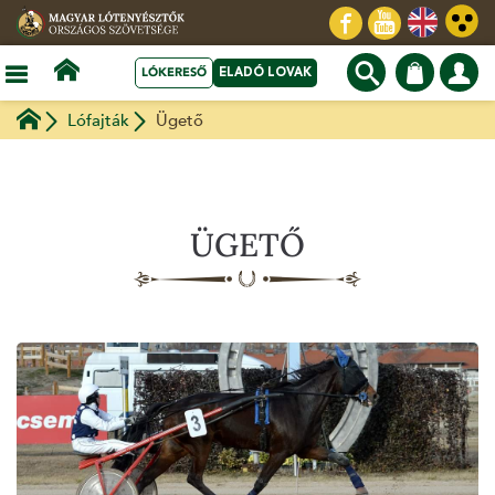
LÓKERESŐ
ELADÓ LOVAK
Lófajták
Ügető
ÜGETŐ