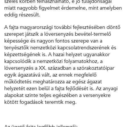
széles körben felhasználható, e jó tulajdonságai
miatt nagyobb figyelmet érdemelne, mint amelyben
eddig részesült.
A fajta magyarországi további fejlesztésében döntő
szerepet játszik a lóversenyzés bevétel-termelő
képessége és nagyon fontos szerepe van a
tenyésztők nemzetközi kapcsolatrendszerének és
képzettségének is. A hazai helyzet ugyanakkor
kapcsolódik a nemzetközi folyamatokhoz, a
lóversenyzés a XX. században a szórakoztatóipar
egyik ágazatává vált, az ennek megfelelő
működtetés meghatározza az egész ágazat
helyzetét ezen belül a fajta fejlődését is. Az anyagi
alapokat szinte teljes egészében a versenyekre
kötött fogadások teremtik meg.