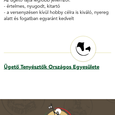
Az ügető fajta legfőbb jellemzői:
- értelmes, nyugodt, kitartó
- a versenyzésen kívül hobby célra is kiváló, nyereg
alatt és fogatban egyaránt kedvelt
Ügető Tenyésztők Országos Egyesülete