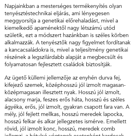
Napjainkban a mesterséges termékenyítés olyan
tenyésztéstechnikai eljárás, ami lényegesen
meggyorsítja a genetikai előrehaladást, mivel a
kiemelkedő apaménektől nagy létszámú utód
születik, ezt a módszert hazánkban is széles körben
alkalmazzák. A tenyésztők nagy figyelmet fordítanak
a kancacsaládokra is, mivel a teljesítmény genetikai
részének a legszilárdabb alapját a megbecsült és
folyamatosan fejlesztett családok biztosítják.
Az ügető küllemi jellemzője az enyhén durva fej,
kifejező szemek, középhosszú jól izmolt magasan-
középmagasan illesztett nyak. Hosszú jól izmolt,
alacsony marja, feszes erős háta, hosszú és széles
ágyéka, erős, jól izmolt, gyakran csapott fara van. A
mély, jól fejlett mellkas, hosszú meredek lapocka,
hosszú felkar és alkar jellegzetes ismérve. Emellett
rövid, jól izmolt konc, hosszú, meredek comb