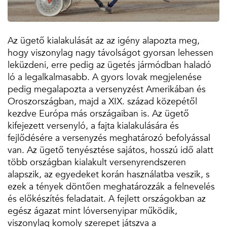
Az ügető kialakulását az az igény alapozta meg,
hogy viszonylag nagy távolságot gyorsan lehessen
leküzdeni, erre pedig az ügetés jármódban haladó
ló a legalkalmasabb. A gyors lovak megjelenése
pedig megalapozta a versenyzést Amerikában és
Oroszországban, majd a XIX. század közepétől
kezdve Európa más országaiban is. Az ügető
kifejezett versenyló, a fajta kialakulására és
fejlődésére a versenyzés meghatározó befolyással
van. Az ügető tenyésztése sajátos, hosszú idő alatt
több országban kialakult versenyrendszeren
alapszik, az egyedeket korán használatba veszik, s
ezek a tények döntően meghatározzák a felnevelés
és előkészítés feladatait. A fejlett országokban az
egész ágazat mint lóversenyipar működik,
viszonylag komoly szerepet játszva a