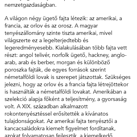
nemzetgazdaságban.
A világon négy ügető fajta létezik: az amerikai, a
francia, az orlov és az orosz. A magyar
tenyészállomány szinte tiszta amerikai, mivel
világszerte ez a legelterjedtebb és
legeredményesebb. Kialakulásában több fajta vett
részt: angol telivér, norfolk ügető, hackney, anglo-
arab, arab és berber, morgan és különböző
poroszka fajták, de egyes források szerint
németalföldi lovak is szerepet játszottak. Szükséges
jelezni, hogy az orlov és a francia fajta létrejöttekor
is használták a németalföldi lovakat. Amerikában a
szelekció alapja főként a teljesítmény, a gyorsaság
volt. A XIX. században alkalmazott
rokontenyésztéssel erősítették a kívánatos
tulajdonságokat. Az amerikai fajta tenyésztői a
kancacsaládokra kiemelt figyelmet fordítanak,
azokat folyamatosan fejlesztik, a kiemelkedő