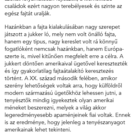
családok ezért nagyon terebélyesek és szinte az
egész fajtát uralják.
Hazánkban a fajta kialakulásában nagy szerepet
játszott a jukker ló, mely nem volt önálló fajta,
hanem egy tipus, nagy kereslet volt rá könnyű
fogatlóként nemcsak hazánkban, hanem Európa-
szerte is, mivel kitűnően megfelelt erre a célra. A
jukkert döntően amerikaival ügetővel keresztezték
és így gyakorlatilag fajtaátalakító keresztezés
történt. A XX. század második felében, amikor
szerény lehetőségek voltak arra, hogy külföldről
modern származású ügetőkhöz lehessen jutni, a
tenyésztők mindig igyekeztek olyan amerikai
méneket beszerezni, melyek a világ akkor
legeredményesebb apaménjeinek fiai voltak. Ennek
is az eredménye, hogy jelenleg a tenyészanyagot
amerikainak lehet tekinteni.