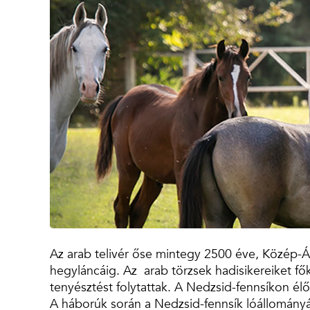
Az arab telivér őse mintegy 2500 éve, Közép-Á
hegyláncáig. Az arab törzsek hadisikereiket f
tenyésztést folytattak. A Nedzsid-fennsíkon élő
A háborúk során a Nedzsid-fennsík lóállományá