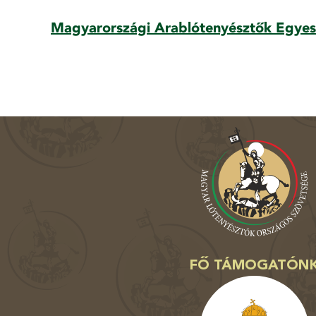
Magyarországi Arablótenyésztők Egyes
FŐ TÁMOGATÓN