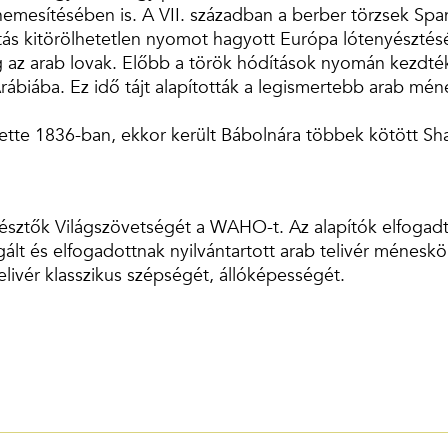
ér nemesítésében is. A VII. században a berber törzsek S
atás kitörölhetetlen nyomot hagyott Európa lótenyészté
az arab lovak. Előbb a török hódítások nyomán kezdték 
Arábiába. Ez idő tájt alapították a legismertebb arab m
tte 1836-ban, ekkor került Bábolnára többek kötött Sha
sztők Világszövetségét a WAHO-t. Az alapítók elfogadták
gált és elfogadottnak nyilvántartott arab telivér ménesk
telivér klasszikus szépségét, állóképességét.