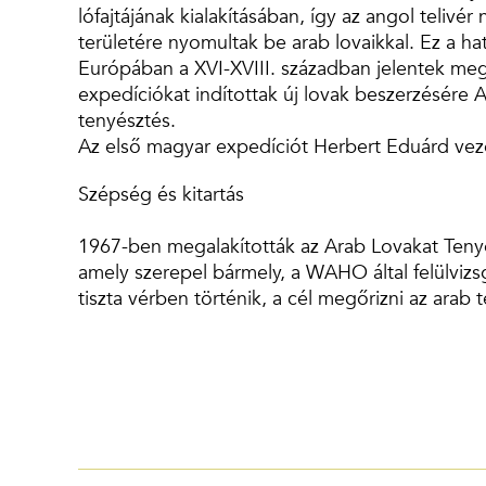
lófajtájának kialakításában, így az angol teliv
területére nyomultak be arab lovaikkal. Ez a h
Európában a XVI-XVIII. században jelentek meg 
expedíciókat indítottak új lovak beszerzésére 
tenyésztés.
Az első magyar expedíciót Herbert Eduárd veze
Szépség és kitartás
1967-ben megalakították az Arab Lovakat Tenyé
amely szerepel bármely, a WAHO által felülvizs
tiszta vérben történik, a cél megőrizni az arab 