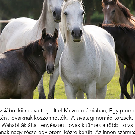
zsiából kiindulva terjedt el Mezopotámiában, Egyiptomb
őként lovaiknak köszönhették. A sivatagi nomád törzsek
 Wahabiták által tenyésztett lovak kitűntek a többi törzs
nak nagy része egyiptomi kézre került. Az innen származ