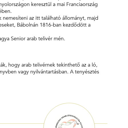
panyolországon keresztül a mai Franciaország
sében.
nemesíteni az itt található állományt, majd
éneseket, Bábolnán 1816-ban kezdődött a
gya Senior arab telivér mén.
, hogy arab telivérnek tekinthető az a ló,
önyvben vagy nyilvántartásban. A tenyésztés