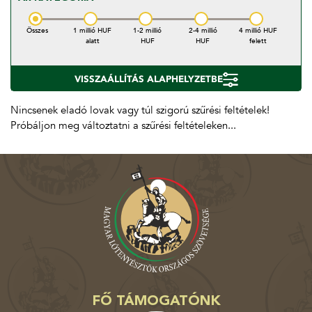
Összes
1 millió HUF
1-2 millió
2-4 millió
4 millió HUF
alatt
HUF
HUF
felett
VISSZAÁLLÍTÁS ALAPHELYZETBE
Nincsenek eladó lovak vagy túl szigorú szűrési feltételek!
Próbáljon meg változtatni a szűrési feltételeken...
FŐ TÁMOGATÓNK