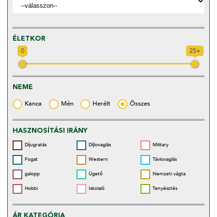
ÉLETKOR
0
25+
NEME
Kanca
Mén
Herélt
Összes
HASZNOSÍTÁSI IRÁNY
Díjugratás
Díjlovaglás
Military
Fogat
Western
Távlovaglás
galopp
Ügető
Nemzeti vágta
Hobbi
Iskolaló
Tenyésztés
ÁR KATEGÓRIA