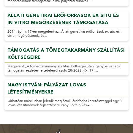
megőrzésének támogatása” című pályázati felhívás....
ÁLLATI GENETIKAI ERŐFORRÁSOK EX SITU ÉS
IN VITRO MEGŐRZÉSÉNEK TÁMOGATÁSA
2014. április 17-én megjelent az „Állati genetikai erőforrások ex situ és in
vitro megőrzésének, és...
TÁMOGATÁS A TÖMEGTAKARMÁNY SZÁLLÍTÁSI
KÖLTSÉGEIRE
Megjelent „A tömegtakarmány szállítási költségei után igénybe vehető
támogatás részletes feltételeiről szóló 28/2022. (IX. 17.)...
NAGY ISTVÁN: PÁLYÁZAT LOVAS
LÉTESÍTMÉNYEKRE
Várhatóan márciusban jelenik meg ötmilliárd forint keretösszeggel egy új,
lovas létesítmények fejlesztésére irányuló felhívás –...