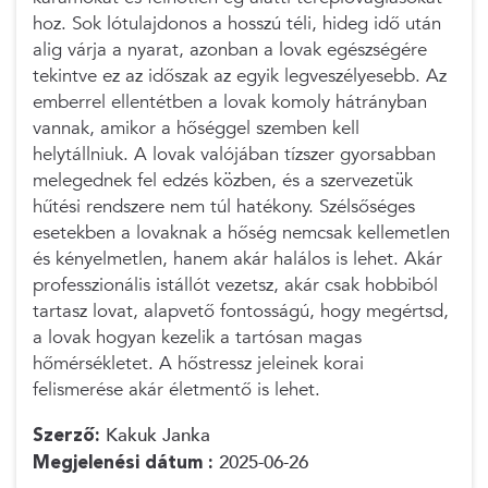
hoz. Sok lótulajdonos a hosszú téli, hideg idő után
alig várja a nyarat, azonban a lovak egészségére
tekintve ez az időszak az egyik legveszélyesebb. Az
emberrel ellentétben a lovak komoly hátrányban
vannak, amikor a hőséggel szemben kell
helytállniuk. A lovak valójában tízszer gyorsabban
melegednek fel edzés közben, és a szervezetük
hűtési rendszere nem túl hatékony. Szélsőséges
esetekben a lovaknak a hőség nemcsak kellemetlen
és kényelmetlen, hanem akár halálos is lehet. Akár
professzionális istállót vezetsz, akár csak hobbiból
tartasz lovat, alapvető fontosságú, hogy megértsd,
a lovak hogyan kezelik a tartósan magas
hőmérsékletet. A hőstressz jeleinek korai
felismerése akár életmentő is lehet.
Szerző:
Kakuk Janka
Megjelenési dátum :
2025-06-26