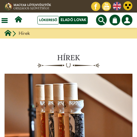
LÓKERESŐ
ELADÓ LOVAK
Hírek
HÍREK