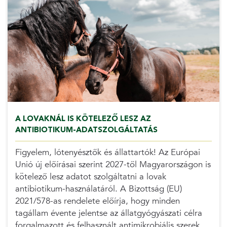
A LOVAKNÁL IS KÖTELEZŐ LESZ AZ
ANTIBIOTIKUM-ADATSZOLGÁLTATÁS
Figyelem, lótenyésztők és állattartók! Az Európai
Unió új előírásai szerint 2027-től Magyarországon is
kötelező lesz adatot szolgáltatni a lovak
antibiotikum-használatáról. A Bizottság (EU)
2021/578-as rendelete előírja, hogy minden
tagállam évente jelentse az állatgyógyászati célra
forgalmazott és felhasznált antimikrobiális szerek