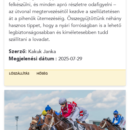
felkészülni, és minden apró részletre odafigyelni –
az útvonal megtervezésétől kezdve a szellőztetésen
át a pihenők ütemezéséig. Összegyűjtöttünk néhány
hasznos tippet, hogy a nyári forróságban is a lehető
legbiztonságosabban és kíméletesebben tudd
szállítani a lovadat.
Szerző:
Kakuk Janka
Megjelenési dátum :
2025-07-29
LÓSZÁLLÍTÁS
HŐSÉG