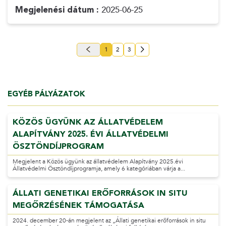
Megjelenési dátum :
2025-06-25
1
2
3
EGYÉB PÁLYÁZATOK
KÖZÖS ÜGYÜNK AZ ÁLLATVÉDELEM
ALAPÍTVÁNY 2025. ÉVI ÁLLATVÉDELMI
ÖSZTÖNDÍJPROGRAM
Megjelent a Közös ügyünk az állatvédelem Alapítvány 2025.évi
Állatvédelmi Ösztöndíjprogramja, amely 6 kategóriában várja a...
ÁLLATI GENETIKAI ERŐFORRÁSOK IN SITU
MEGŐRZÉSÉNEK TÁMOGATÁSA
2024. december 20-án megjelent az „Állati genetikai erőforrások in situ