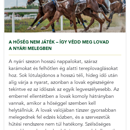
A HŐSÉG NEM JÁTÉK – ÍGY VÉDD MEG LOVAD
A NYÁRI MELEGBEN
A nyári szezon hosszú nappalokat, száraz
karámokat és felhőtlen ég alatti tereplovaglásokat
hoz. Sok lótulajdonos a hosszú téli, hideg idő után
alig várja a nyarat, azonban a lovak egészségére
tekintve ez az időszak az egyik legveszélyesebb. Az
emberrel ellentétben a lovak komoly hátrányban
vannak, amikor a hőséggel szemben kell
helytállniuk. A lovak valójában tízszer gyorsabban
melegednek fel edzés közben, és a szervezetük
hűtési rendszere nem túl hatékony. Szélsőséges