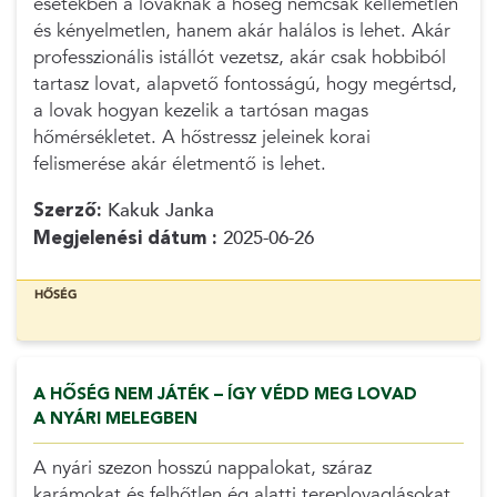
esetekben a lovaknak a hőség nemcsak kellemetlen
és kényelmetlen, hanem akár halálos is lehet. Akár
professzionális istállót vezetsz, akár csak hobbiból
tartasz lovat, alapvető fontosságú, hogy megértsd,
a lovak hogyan kezelik a tartósan magas
hőmérsékletet. A hőstressz jeleinek korai
felismerése akár életmentő is lehet.
Szerző:
Kakuk Janka
Megjelenési dátum :
2025-06-26
HŐSÉG
A HŐSÉG NEM JÁTÉK – ÍGY VÉDD MEG LOVAD
A NYÁRI MELEGBEN
A nyári szezon hosszú nappalokat, száraz
karámokat és felhőtlen ég alatti tereplovaglásokat