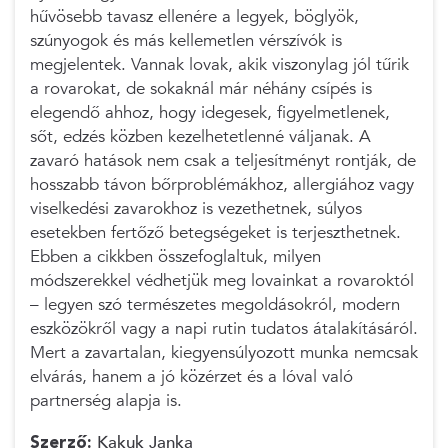
hűvösebb tavasz ellenére a legyek, böglyök,
szúnyogok és más kellemetlen vérszívók is
megjelentek. Vannak lovak, akik viszonylag jól tűrik
a rovarokat, de sokaknál már néhány csípés is
elegendő ahhoz, hogy idegesek, figyelmetlenek,
sőt, edzés közben kezelhetetlenné váljanak. A
zavaró hatások nem csak a teljesítményt rontják, de
hosszabb távon bőrproblémákhoz, allergiához vagy
viselkedési zavarokhoz is vezethetnek, súlyos
esetekben fertőző betegségeket is terjeszthetnek.
Ebben a cikkben összefoglaltuk, milyen
módszerekkel védhetjük meg lovainkat a rovaroktól
– legyen szó természetes megoldásokról, modern
eszközökről vagy a napi rutin tudatos átalakításáról.
Mert a zavartalan, kiegyensúlyozott munka nemcsak
elvárás, hanem a jó közérzet és a lóval való
partnerség alapja is.
Szerző:
Kakuk Janka