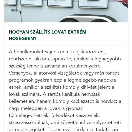
HOGYAN SZÁLLÍTS LOVAT EXTRÉM
HŐSÉGBEN?
A hőhullámokat sajnos nem tudjuk időzíteni,
rendszerint akkor csapnak le, amikor a legnagyobb
szükség lenne a zavartalan körülményekre.
Versenyek, állatorvosi vizsgálatok vagy más fontos
programok gyakran épp a legmelegebb napokra
esnek, amikor a szállítás komoly kihívást jelent a
lovak számára. A tartós kánikula nemcsak
kellemetlen, hanem komoly kockázatot is hordoz: a
nagy melegben a lovak is gyorsan
túlmelegedhetnek, folyadékot veszítenek,
stresszessé válnak, ami közvetlenül veszélyeztetheti
az egészségüket. Éppen ezért érdemes tudatosan