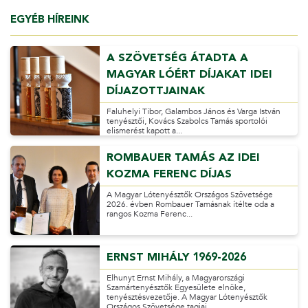
EGYÉB HÍREINK
A SZÖVETSÉG ÁTADTA A
MAGYAR LÓÉRT DÍJAKAT IDEI
DÍJAZOTTJAINAK
Faluhelyi Tibor, Galambos János és Varga István
tenyésztői, Kovács Szabolcs Tamás sportolói
elismerést kapott a...
ROMBAUER TAMÁS AZ IDEI
KOZMA FERENC DÍJAS
A Magyar Lótenyésztők Országos Szövetsége
2026. évben Rombauer Tamásnak ítélte oda a
rangos Kozma Ferenc...
ERNST MIHÁLY 1969-2026
Elhunyt Ernst Mihály, a Magyarországi
Szamártenyésztők Egyesülete elnöke,
tenyésztésvezetője. A Magyar Lótenyésztők
Országos Szövetsége tagjai...