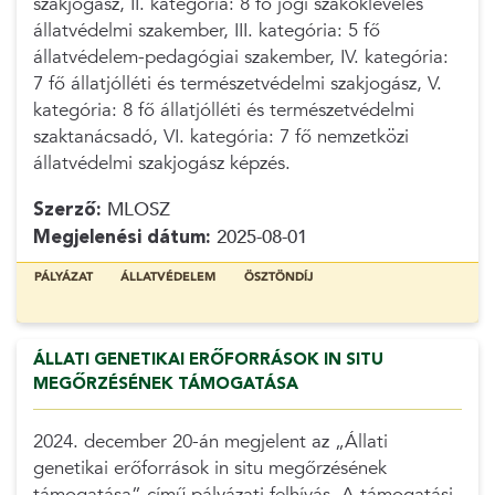
szakjogász, II. kategória: 8 fő jogi szakokleveles
állatvédelmi szakember, III. kategória: 5 fő
állatvédelem-pedagógiai szakember, IV. kategória:
7 fő állatjólléti és természetvédelmi szakjogász, V.
kategória: 8 fő állatjólléti és természetvédelmi
szaktanácsadó, VI. kategória: 7 fő nemzetközi
állatvédelmi szakjogász képzés.
Szerző:
MLOSZ
Megjelenési dátum:
2025-08-01
PÁLYÁZAT
ÁLLATVÉDELEM
ÖSZTÖNDÍJ
ÁLLATI GENETIKAI ERŐFORRÁSOK IN SITU
MEGŐRZÉSÉNEK TÁMOGATÁSA
2024. december 20-án megjelent az „Állati
genetikai erőforrások in situ megőrzésének
támogatása” című pályázati felhívás. A támogatási