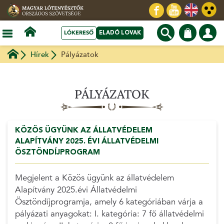
LÓKERESŐ
ELADÓ LOVAK
Hírek
Pályázatok
PÁLYÁZATOK
KÖZÖS ÜGYÜNK AZ ÁLLATVÉDELEM
ALAPÍTVÁNY 2025. ÉVI ÁLLATVÉDELMI
ÖSZTÖNDÍJPROGRAM
Megjelent a Közös ügyünk az állatvédelem
Alapítvány 2025.évi Állatvédelmi
Ösztöndíjprogramja, amely 6 kategóriában várja a
pályázati anyagokat: I. kategória: 7 fő állatvédelmi