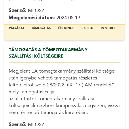
Szerző:
MLOSZ
Megjelenési dátum:
2024-05-19
PÁLYÁZAT
TÁMOGATÁS
ŐSHONOS
EX SITU
IN VITRO
TÁMOGATÁS A TÖMEGTAKARMÁNY
SZÁLLÍTÁSI KÖLTSÉGEIRE
Megjelent „A tömegtakarmány szállítási költségei
után igénybe vehető támogatás részletes
feltételeiről szóló 28/2022. (IX. 17.) AM rendelet”,
mely támogatás célja
az állattartók tömegtakarmány szállítási
költségeinek részbeni kompenzálása egyszeri, vissza
nem térítendő támogatás keretében.
Szerző:
MLOSZ