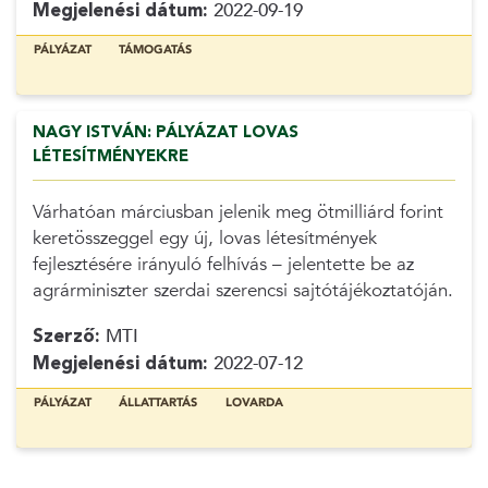
Megjelenési dátum:
2022-09-19
PÁLYÁZAT
TÁMOGATÁS
NAGY ISTVÁN: PÁLYÁZAT LOVAS
LÉTESÍTMÉNYEKRE
Várhatóan márciusban jelenik meg ötmilliárd forint
keretösszeggel egy új, lovas létesítmények
fejlesztésére irányuló felhívás – jelentette be az
agrárminiszter szerdai szerencsi sajtótájékoztatóján.
Szerző:
MTI
Megjelenési dátum:
2022-07-12
PÁLYÁZAT
ÁLLATTARTÁS
LOVARDA