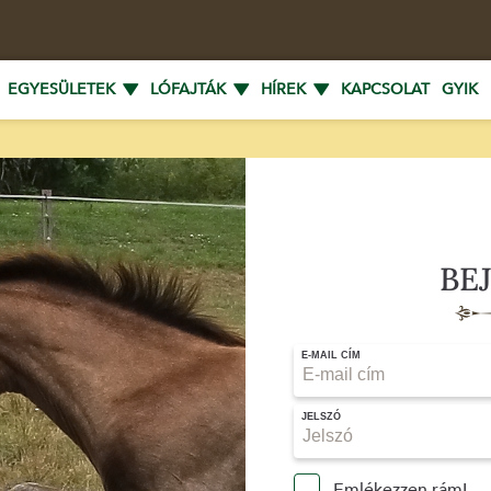
EGYESÜLETEK
LÓFAJTÁK
HÍREK
KAPCSOLAT
GYIK
BE
E-MAIL CÍM
JELSZÓ
Emlékezzen rám!