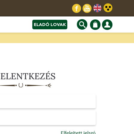
ELADÓ LOVAK
JELENTKEZÉS
Elfelejtett jelszó