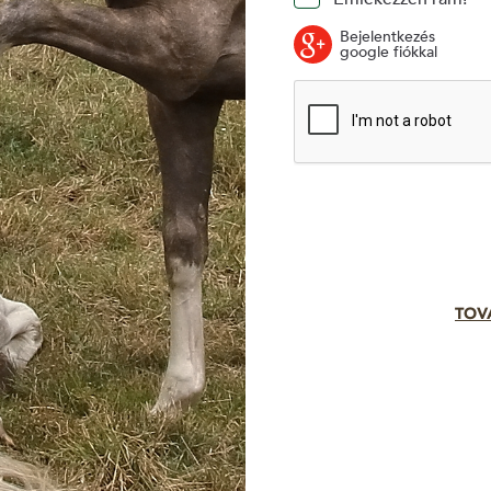
Bejelentkezés
google fiókkal
TOV