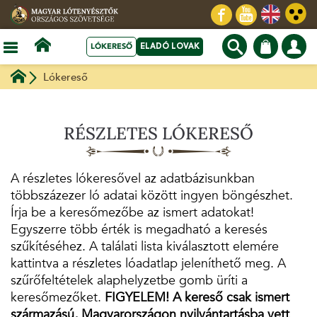
LÓKERESŐ
ELADÓ LOVAK
Lókereső
RÉSZLETES LÓKERESŐ
A részletes lókeresővel az adatbázisunkban
többszázezer ló adatai között ingyen böngészhet.
Írja be a keresőmezőbe az ismert adatokat!
Egyszerre több érték is megadható a keresés
szűkítéséhez. A találati lista kiválasztott elemére
kattintva a részletes lóadatlap jeleníthető meg. A
szűrőfeltételek alaphelyzetbe gomb üríti a
keresőmezőket.
FIGYELEM! A kereső csak ismert
származású, Magyarországon nyilvántartásba vett