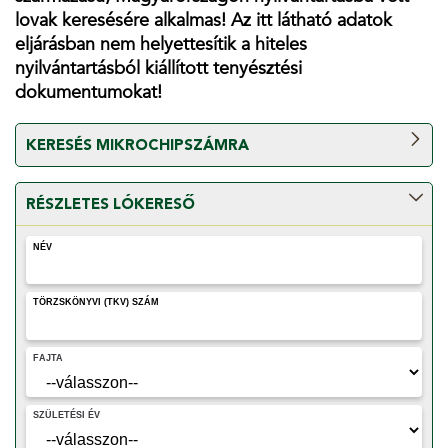
lovak keresésére alkalmas! Az itt látható adatok
eljárásban nem helyettesítik a hiteles
nyilvántartásból kiállított tenyésztési
dokumentumokat!
KERESÉS MIKROCHIPSZÁMRA
Mikrochip alapján keresést regisztrált, előfizetéssel
RÉSZLETES LÓKERESŐ
rendelkező felhasználóink igényelhetnek a Kezelőpult
felületéről! FIGYELEM! A kereső csak ismert származású,
NÉV
Magyarországon nyilvántartásba vett lovak keresésére
alkalmas!
TÖRZSKÖNYVI (TKV) SZÁM
FAJTA
SZÜLETÉSI ÉV