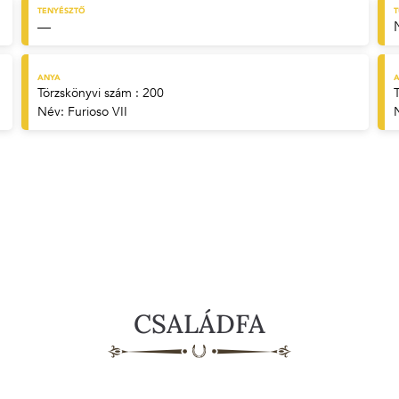
TENYÉSZTŐ
—
ANYA
A
Törzskönyvi szám : 200
Név:
Furioso VII
CSALÁDFA