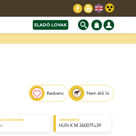
ELADÓ LOVAK
Kedvenc
Nem élő ló
ELN (ÉLETSZÁM)
LÓAZONOSÍTÓ
—
HUN K M 36007Fu39