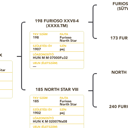
FURIOS
(SÜTV
198 FURIOSO XXVII-4
(XXXII.TM)
TKV SZÁM
FAJTA
198
Furioso
173 FUR
North Star
SZÜLETÉSI ÉV
SZÍN
1907
pej
X
LÓAZONOSÍTÓ
HUN M M 07000Fu32
UELN (ÉLETSZÁM)
—
Star
NORTH S
185 NORTH STAR VIII
TKV SZÁM
FAJTA
185
Furioso
North Star
240 FURI
SZÜLETÉSI ÉV
SZÍN
1902
pej
LÓAZONOSÍTÓ
HUN K M 02007Ns08
UELN (ÉLETSZÁM)