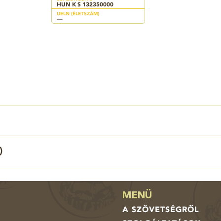
HUN K S 132350000
UELN (ÉLETSZÁM)
—
)
MENÜ
A SZÖVETSÉGRŐL