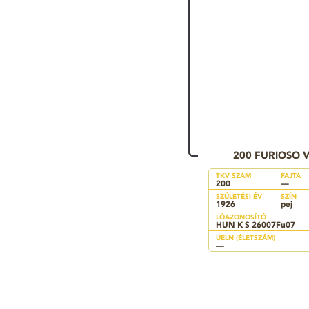
200 FURIOSO V
TKV SZÁM
FAJTA
200
—
SZÜLETÉSI ÉV
SZÍN
1926
pej
LÓAZONOSÍTÓ
HUN K S 26007Fu07
UELN (ÉLETSZÁM)
—