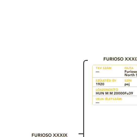
FURIOSO XXXI
TKV SZÁM
FAJTA
—
Furioso
North 
SZÜLETÉSI ÉV
SZÍN
1920
pej
LÓAZONOSÍTÓ
HUN M M 20000Fu39
UELN (ÉLETSZÁM)
—
FURIOSO XXXIX