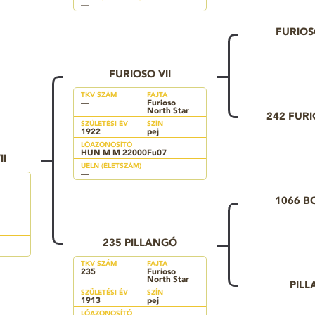
—
FURIOS
FURIOSO VII
TKV SZÁM
FAJTA
—
Furioso
North Star
242 FURI
SZÜLETÉSI ÉV
SZÍN
1922
pej
LÓAZONOSÍTÓ
HUN M M 22000Fu07
II
UELN (ÉLETSZÁM)
—
1066 
235 PILLANGÓ
TKV SZÁM
FAJTA
235
Furioso
North Star
PIL
SZÜLETÉSI ÉV
SZÍN
1913
pej
LÓAZONOSÍTÓ