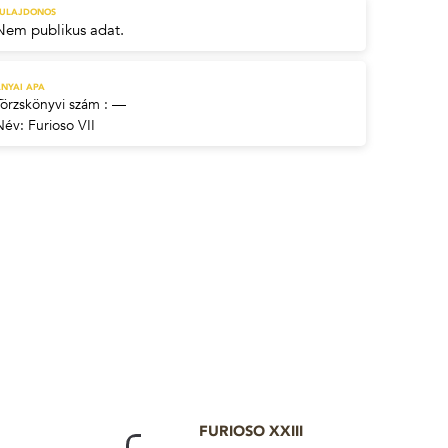
TULAJDONOS
Nem publikus adat.
NYAI APA
Törzskönyvi szám : —
Név:
Furioso VII
FURIOSO XXIII