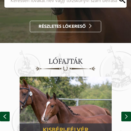
RÉSZLETES LÓKERESŐ
LÓFAJTÁK
KISBÉRI-FÉLVÉR