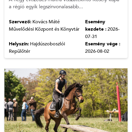
a régió egyik legszínvonalasabb...
Szervező:
Kovács Máté
Esemény
Művelődési Központ és Könyvtár
kezdete :
2026-
07-31
Helyszín:
Hajdúszoboszlói
Esemény vége :
Repülőtér
2026-08-02