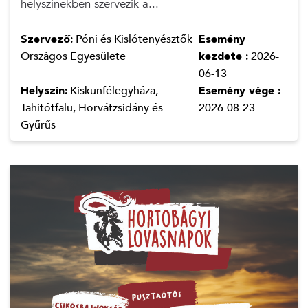
helyszínekben szervezik a...
Szervező:
Póni és Kislótenyésztők
Esemény
Országos Egyesülete
kezdete :
2026-
06-13
Helyszín:
Kiskunfélegyháza,
Esemény vége :
Tahitótfalu, Horvátzsidány és
2026-08-23
Gyűrűs