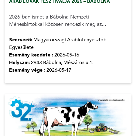
ARAB LOVAK FESZTIVÁLJA 2026 – BÁBOLNA
2026-ban ismét a Bábolna Nemzeti
Ménesbirtokkal közösen rendezik meg az...
Szervező:
Magyarországi Arablótenyésztők
Egyesülete
Esemény kezdete :
2026-05-16
Helyszín:
2943 Bábolna, Mészáros u.1.
Esemény vége :
2026-05-17