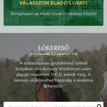
VÁLASSZON ELADÓ LOVAT!
Böngésszen az eladó lovak hirdetései között!
LÓKERESŐ
A szabadszavas gyorskereső találati
listájában név és/vagy törzskönyvi szám
alapján maximum 100 ló jelenik meg. A
keresés szűkítéséhez használja a részletes
lókeresőt.