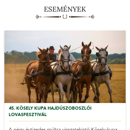
ESEMÉNYEK
45. KÖSELY KUPA HAJDÚSZOBOSZLÓI
LOVASFESZTIVÁL
A négy évtizedes múltra visszatekintő Kösely-kupa