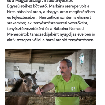
és a Magyarországi Arablótenyésztők
Egyesületéhez köthető. Markáns szerepe volt a
híres bábolnai arab, a shagya-arab megőrzésében
és fejlesztésében. Nemzetközi szinten is elismert
szakember, aki tenyésztőszervezeti vezetőként,
tenyésztésvezetőként és a Bábolna Nemzeti
Ménesbirtok tanácsadójaként nyugdíjas éveiben is
aktív szerepet vállal a hazai arabló-tenyésztésben.