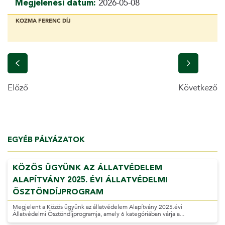
Megjelenési dátum:
2026-05-08
KOZMA FERENC DÍJ
Előző
Következő
EGYÉB PÁLYÁZATOK
KÖZÖS ÜGYÜNK AZ ÁLLATVÉDELEM
ALAPÍTVÁNY 2025. ÉVI ÁLLATVÉDELMI
ÖSZTÖNDÍJPROGRAM
Megjelent a Közös ügyünk az állatvédelem Alapítvány 2025.évi
Állatvédelmi Ösztöndíjprogramja, amely 6 kategóriában várja a...