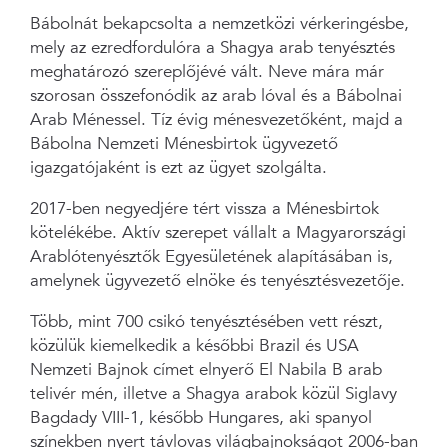
Bábolnát bekapcsolta a nemzetközi vérkeringésbe,
mely az ezredfordulóra a Shagya arab tenyésztés
meghatározó szereplőjévé vált. Neve mára már
szorosan összefonódik az arab lóval és a Bábolnai
Arab Ménessel. Tíz évig ménesvezetőként, majd a
Bábolna Nemzeti Ménesbirtok ügyvezető
igazgatójaként is ezt az ügyet szolgálta.
2017-ben negyedjére tért vissza a Ménesbirtok
kötelékébe. Aktív szerepet vállalt a Magyarországi
Arablótenyésztők Egyesületének alapításában is,
amelynek ügyvezető elnöke és tenyésztésvezetője.
Több, mint 700 csikó tenyésztésében vett részt,
közülük kiemelkedik a későbbi Brazil és USA
Nemzeti Bajnok címet elnyerő El Nabila B arab
telivér mén, illetve a Shagya arabok közül Siglavy
Bagdady VIII-1, később Hungares, aki spanyol
színekben nyert távlovas világbajnokságot 2006-ban