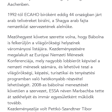
Aachenben.
1992-től ECAHO bíróként eddig 44 országban járt
arab telivéreket bírálni, a Shagya arab fajta
nemzetközi szervezetének alelnöke.
Mezőhegyest követve szerette volna, hogy Bábolna
is felkerüljön a világörökségi helyszínek
várományosi listájára. Kezdeményezésére
megalakult az Európai Nemzeti Ménesek
Konferenciája, mely nagyobb lobbierőt képvisel a
nemzeti ménesek számára, és lehetővé teszi a
világörökségi, képzési, turisztikai és tenyésztési
programban való hatékonyabb részvétel
lehetőségét. 2008-as bábolnai menesztését
követően a szervezet, ESSA néven Marbachba tette
át székhelyét és immár egyesületként működik
tovább.
Kezdeményezője volt Pettkó-Szandtner Tibor