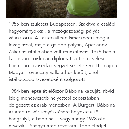
1955-ben született Budapesten. Szakítva a családi
hagyományokkal, a mezőgazdasági pályát
választotta. A Tattersallban ismerkedett meg a
lovaglással, majd a galopp pályán, Aperianov
Zakariás istállójában volt munkalovas. 1979-ben a
kaposvári Főiskolán diplomát, a Testnevelési
Főiskolán lovasedzői végzettséget szerzett, majd a
Magyar Lóverseny Vállalathoz került, ahol
istállócsoport-vezetőként dolgozott.
1984-ben lépte át először Bábolna kapuját, rövid
ideig ménesvezető-helyettesi beosztásban
dolgozott az arab ménesben. A Burgerti Bábolna
az arab telivér tenyésztésére helyezte a fő
hangsúlyt, a bábolnai – vagy ahogy 1978 óta
nevezik – Shagya arab rovására. Több elődjét