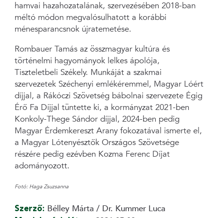
hamvai hazahozatalának, szervezésében 2018-ban
méltó módon megvalósulhatott a korábbi
ménesparancsnok újratemetése.
Rombauer Tamás az összmagyar kultúra és
történelmi hagyományok lelkes ápolója,
Tiszteletbeli Székely. Munkáját a szakmai
szervezetek Széchenyi emlékéremmel, Magyar Lóért
díjjal, a Rákóczi Szövetség bábolnai szervezete Égig
Érő Fa Díjjal tüntette ki, a kormányzat 2021-ben
Konkoly-Thege Sándor díjjal, 2024-ben pedig
Magyar Érdemkereszt Arany fokozatával ismerte el,
a Magyar Lótenyésztők Országos Szövetsége
részére pedig ezévben Kozma Ferenc Díjat
adományozott.
Fotó: Haga Zsuzsanna
Szerző:
Bélley Márta / Dr. Kummer Luca