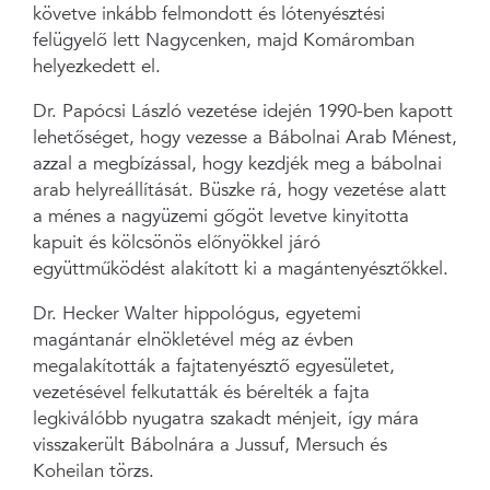
követve inkább felmondott és lótenyésztési
felügyelő lett Nagycenken, majd Komáromban
helyezkedett el.
Dr. Papócsi László vezetése idején 1990-ben kapott
lehetőséget, hogy vezesse a Bábolnai Arab Ménest,
azzal a megbízással, hogy kezdjék meg a bábolnai
arab helyreállítását. Büszke rá, hogy vezetése alatt
a ménes a nagyüzemi gőgöt levetve kinyitotta
kapuit és kölcsönös előnyökkel járó
együttműködést alakított ki a magántenyésztőkkel.
Dr. Hecker Walter hippológus, egyetemi
magántanár elnökletével még az évben
megalakították a fajtatenyésztő egyesületet,
vezetésével felkutatták és bérelték a fajta
legkiválóbb nyugatra szakadt ménjeit, így mára
visszakerült Bábolnára a Jussuf, Mersuch és
Koheilan törzs.