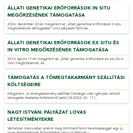
ÁLLATI GENETIKAI ERŐFORRÁSOK IN SITU
MEGŐRZÉSÉNEK TÁMOGATÁSA
2024. december 20-án megjelent az „Állati genetikai erőforrások in situ
megőrzésének támogatása” című pályázati felhívás....
ÁLLATI GENETIKAI ERŐFORRÁSOK EX SITU ÉS
IN VITRO MEGŐRZÉSÉNEK TÁMOGATÁSA
2014. április 17-én megjelent az „Állati genetikai erőforrások ex situ és in
vitro megőrzésének, és...
TÁMOGATÁS A TÖMEGTAKARMÁNY SZÁLLÍTÁSI
KÖLTSÉGEIRE
Megjelent „A tömegtakarmány szállítási költségei után igénybe vehető
támogatás részletes feltételeiről szóló 28/2022. (IX. 17.)...
NAGY ISTVÁN: PÁLYÁZAT LOVAS
LÉTESÍTMÉNYEKRE
Várhatóan márciusban jelenik meg ötmilliárd forint keretösszeggel egy új,
lovas létesítmények fejlesztésére irányuló felhívás –...