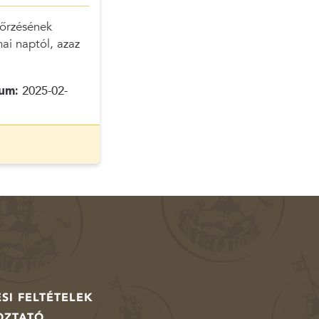
gőrzésének
ai naptól, azaz
um:
2025-02-
SI FELTÉTELEK
OZTATÓ