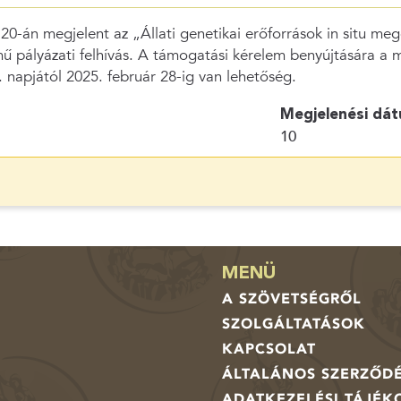
0-án megjelent az „Állati genetikai erőforrások in situ me
 pályázati felhívás. A támogatási kérelem benyújtására a m
. napjától 2025. február 28-ig van lehetőség.
Megjelenési dát
10
MENÜ
A SZÖVETSÉGRŐL
SZOLGÁLTATÁSOK
KAPCSOLAT
ÁLTALÁNOS SZERZŐDÉ
ADATKEZELÉSI TÁJÉK