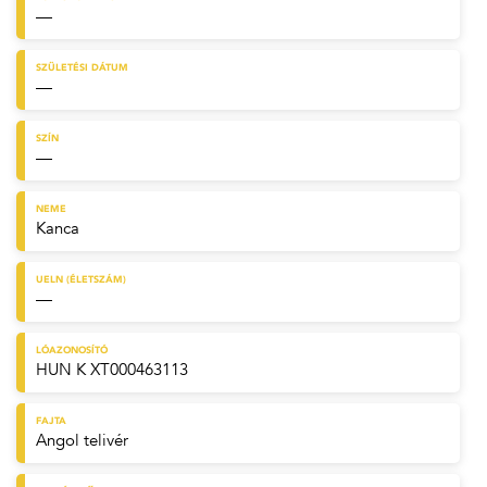
—
SZÜLETÉSI DÁTUM
—
SZÍN
—
NEME
Kanca
UELN (ÉLETSZÁM)
—
LÓAZONOSÍTÓ
HUN K XT000463113
FAJTA
Angol telivér