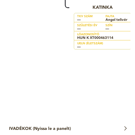
KATINKA
TKV SZÁM
FAJTA
—
Angol telivér
SZÜLETÉSI ÉV
SZÍN
—
—
LÓAZONOSÍTÓ
HUN K XT000463114
UELN (ÉLETSZÁM)
—
IVADÉKOK (
Nyissa le a panelt
)