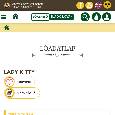
LÓKERESŐ
ELADÓ LOVAK
LÓADATLAP
LADY KITTY
Kedvenc
Nem élő ló
TÖRZSKÖNYVI SZÁM