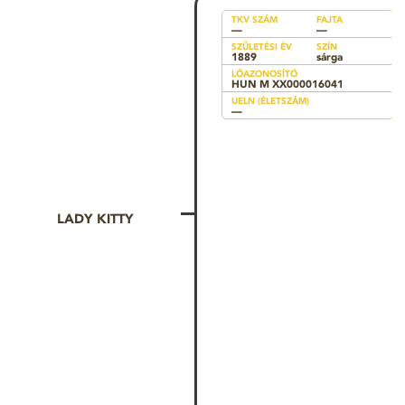
TKV SZÁM
FAJTA
—
—
SZÜLETÉSI ÉV
SZÍN
1889
sárga
LÓAZONOSÍTÓ
HUN M XX000016041
UELN (ÉLETSZÁM)
—
LADY KITTY