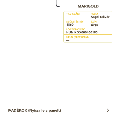
MARIGOLD
TKV SZÁM
FAJTA
—
Angol telivér
SZÜLETÉSI ÉV
SZÍN
1860
sárga
LÓAZONOSÍTÓ
HUN K XX000460195
UELN (ÉLETSZÁM)
—
IVADÉKOK (
Nyissa le a panelt
)