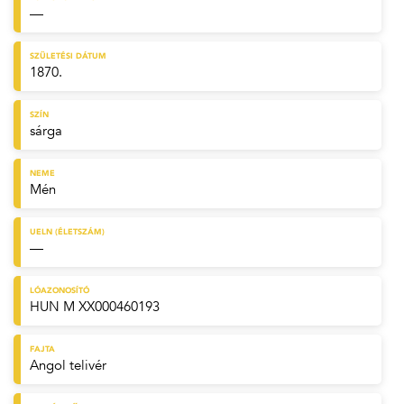
—
SZÜLETÉSI DÁTUM
1870.
SZÍN
sárga
NEME
Mén
UELN (ÉLETSZÁM)
—
LÓAZONOSÍTÓ
HUN M XX000460193
FAJTA
Angol telivér