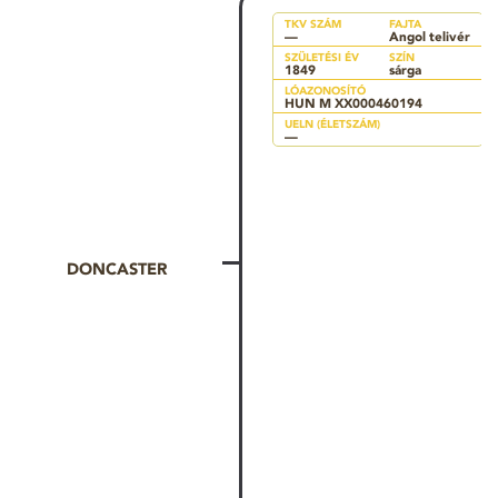
TKV SZÁM
FAJTA
—
Angol telivér
SZÜLETÉSI ÉV
SZÍN
1849
sárga
LÓAZONOSÍTÓ
HUN M XX000460194
UELN (ÉLETSZÁM)
—
DONCASTER