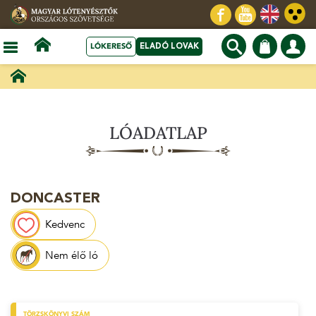
LÓKERESŐ
ELADÓ LOVAK
LÓADATLAP
DONCASTER
Kedvenc
Nem élő ló
TÖRZSKÖNYVI SZÁM