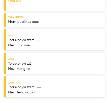
TENYÉSZTŐ
—
TULAJDONOS
Nem publikus adat.
APA
Törzskönyvi szám : —
Név:
Stockwell
ANYA
Törzskönyvi szám : —
Név:
Marigold
ANYAI APA
Törzskönyvi szám : —
Név:
Teddington