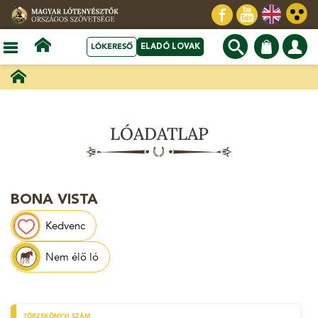
LÓKERESŐ
ELADÓ LOVAK
LÓADATLAP
BONA VISTA
Kedvenc
Nem élő ló
TÖRZSKÖNYVI SZÁM