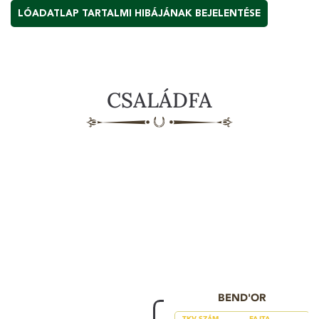
LÓADATLAP TARTALMI HIBÁJÁNAK BEJELENTÉSE
CSALÁDFA
BEND'OR
TKV SZÁM
FAJTA