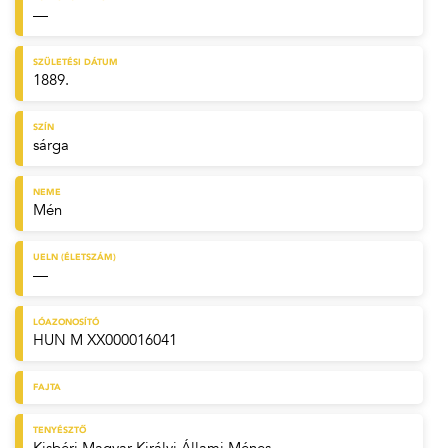
—
SZÜLETÉSI DÁTUM
1889.
SZÍN
sárga
NEME
Mén
UELN (ÉLETSZÁM)
—
LÓAZONOSÍTÓ
HUN M XX000016041
FAJTA
TENYÉSZTŐ