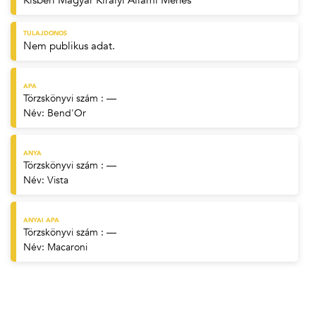
Kisbéri Magyar Királyi Állami Ménes
TULAJDONOS
Nem publikus adat.
APA
Törzskönyvi szám : —
Név:
Bend'Or
ANYA
Törzskönyvi szám : —
Név:
Vista
ANYAI APA
Törzskönyvi szám : —
Név:
Macaroni