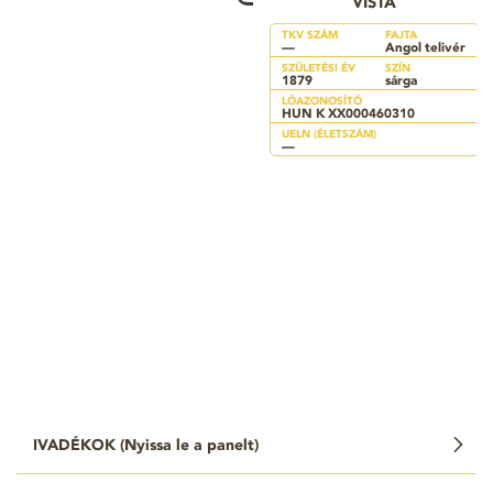
VISTA
TKV SZÁM
FAJTA
—
Angol telivér
SZÜLETÉSI ÉV
SZÍN
1879
sárga
LÓAZONOSÍTÓ
HUN K XX000460310
UELN (ÉLETSZÁM)
—
IVADÉKOK (
Nyissa le a panelt
)