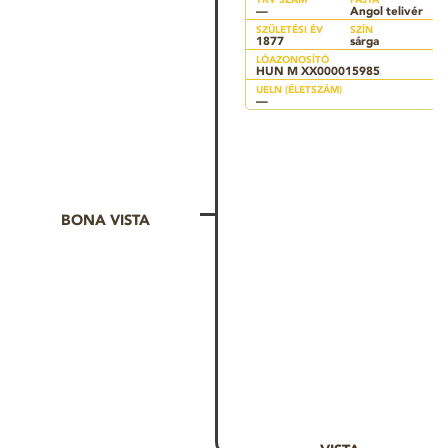
—
Angol telivér
SZÜLETÉSI ÉV
SZÍN
1877
sárga
LÓAZONOSÍTÓ
HUN M XX000015985
UELN (ÉLETSZÁM)
—
BONA VISTA