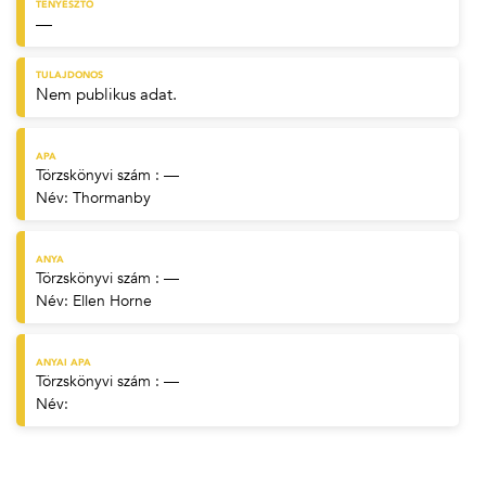
TENYÉSZTŐ
—
TULAJDONOS
Nem publikus adat.
APA
Törzskönyvi szám : —
Név:
Thormanby
ANYA
Törzskönyvi szám : —
Név:
Ellen Horne
ANYAI APA
Törzskönyvi szám : —
Név: