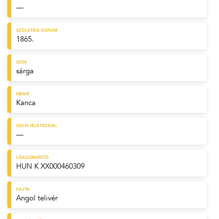
—
SZÜLETÉSI DÁTUM
1865.
SZÍN
sárga
NEME
Kanca
UELN (ÉLETSZÁM)
—
LÓAZONOSÍTÓ
HUN K XX000460309
FAJTA
Angol telivér