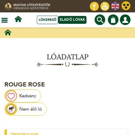
LÓKERESŐ
ELADÓ LOVAK
LÓADATLAP
ROUGE ROSE
Kedvenc
Nem élő ló
TÖRZSKÖNYVI SZÁM