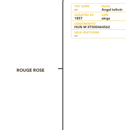
TKV SZÁM
FAJTA
—
Angol telivér
SZÜLETÉSI ÉV
SZÍN
1857
sárga
LÓAZONOSÍTÓ
HUN M XT000464562
UELN (ÉLETSZÁM)
—
ROUGE ROSE