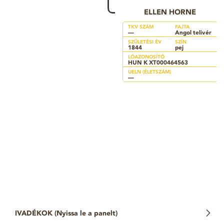
ELLEN HORNE
TKV SZÁM
FAJTA
—
Angol telivér
SZÜLETÉSI ÉV
SZÍN
1844
pej
LÓAZONOSÍTÓ
HUN K XT000464563
UELN (ÉLETSZÁM)
—
IVADÉKOK (
Nyissa le a panelt
)