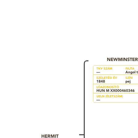
NEWMINSTER
TKV SZÁM
FAJTA
—
Angol t
SZÜLETÉSI ÉV
SZÍN
1848
pej
LÓAZONOSÍTÓ
HUN M XX000460346
UELN (ÉLETSZÁM)
—
HERMIT