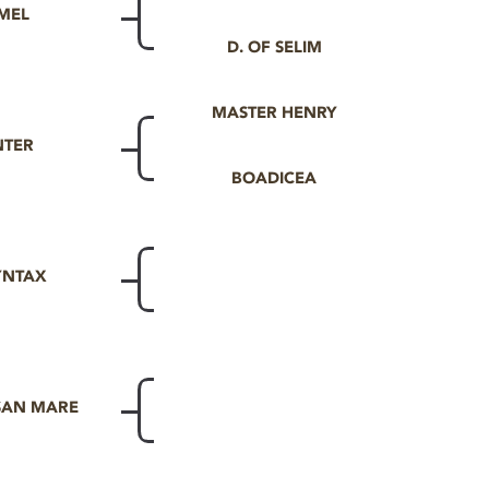
MEL
D. OF SELIM
MASTER HENRY
NTER
BOADICEA
YNTAX
SAN MARE