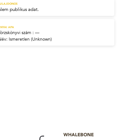
TULAJDONOS
Nem publikus adat.
NYAI APA
Törzskönyvi szám : —
Név:
Ismeretlen (Unknown)
WHALEBONE