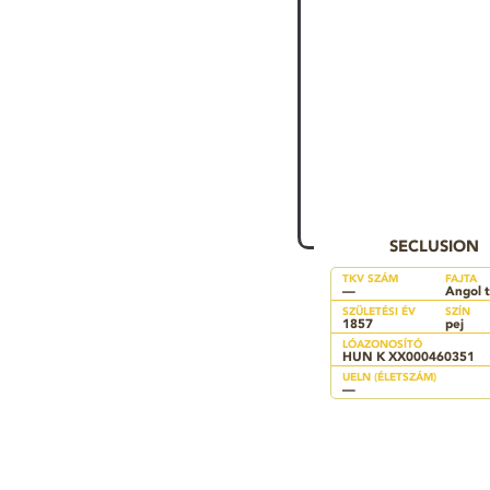
SECLUSION
TKV SZÁM
FAJTA
—
Angol t
SZÜLETÉSI ÉV
SZÍN
1857
pej
LÓAZONOSÍTÓ
HUN K XX000460351
UELN (ÉLETSZÁM)
—