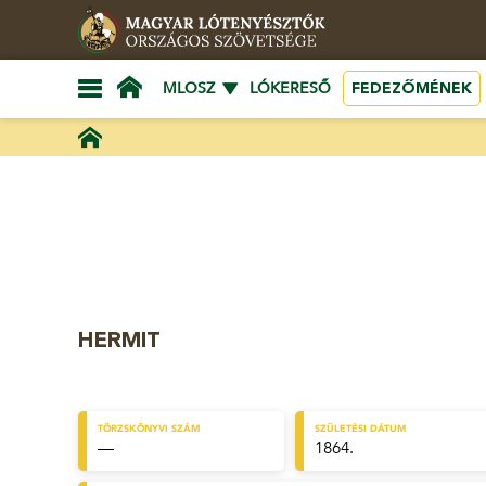
FEDEZŐMÉNEK
MLOSZ
LÓKERESŐ
HERMIT
TÖRZSKÖNYVI SZÁM
SZÜLETÉSI DÁTUM
—
1864.