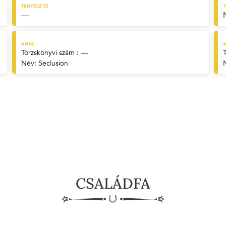
TENYÉSZTŐ
—
ANYA
A
Törzskönyvi szám : —
Név:
Seclusion
CSALÁDFA