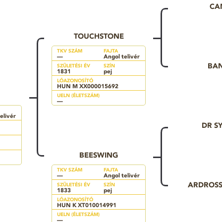
CA
TOUCHSTONE
TKV SZÁM
FAJTA
—
Angol telivér
BA
SZÜLETÉSI ÉV
SZÍN
1831
pej
LÓAZONOSÍTÓ
HUN M XX000015692
UELN (ÉLETSZÁM)
—
elivér
DR S
BEESWING
TKV SZÁM
FAJTA
—
Angol telivér
ARDROS
SZÜLETÉSI ÉV
SZÍN
1833
pej
LÓAZONOSÍTÓ
HUN K XT010014991
UELN (ÉLETSZÁM)
—