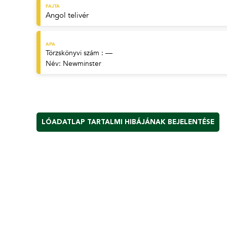
FAJTA
Angol telivér
APA
Törzskönyvi szám : —
Név:
Newminster
LÓADATLAP TARTALMI HIBÁJÁNAK BEJELENTÉSE