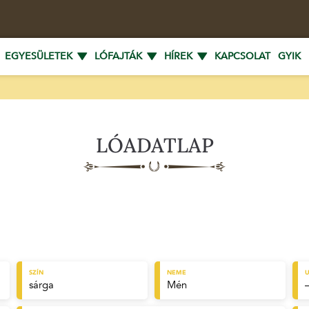
EGYESÜLETEK
LÓFAJTÁK
HÍREK
KAPCSOLAT
GYIK
LÓADATLAP
SZÍN
NEME
U
sárga
Mén