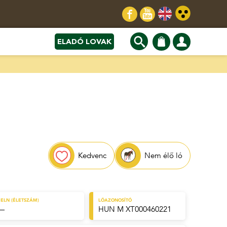
ELADÓ LOVAK
Kedvenc
Nem élő ló
ELN (ÉLETSZÁM)
LÓAZONOSÍTÓ
—
HUN M XT000460221