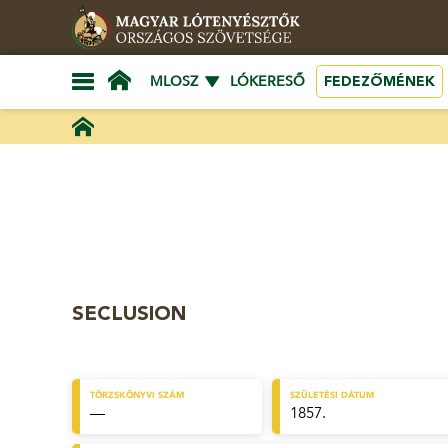
FEDEZŐMÉNEK
MLOSZ
LÓKERESŐ
SECLUSION
TÖRZSKÖNYVI SZÁM
SZÜLETÉSI DÁTUM
—
1857.