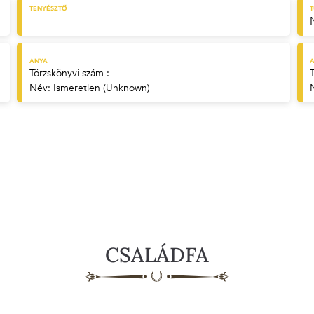
TENYÉSZTŐ
—
ANYA
A
Törzskönyvi szám : —
Név:
Ismeretlen (Unknown)
CSALÁDFA