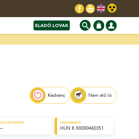
ELADÓ LOVAK
Kedvenc
Nem élő ló
ELN (ÉLETSZÁM)
LÓAZONOSÍTÓ
—
HUN K XX000460351