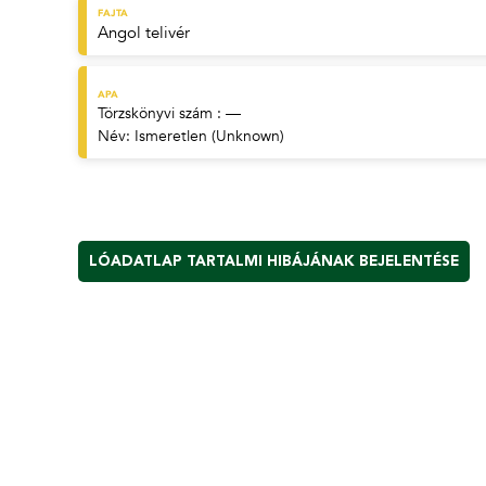
FAJTA
Angol telivér
APA
Törzskönyvi szám : —
Név:
Ismeretlen (Unknown)
LÓADATLAP TARTALMI HIBÁJÁNAK BEJELENTÉSE