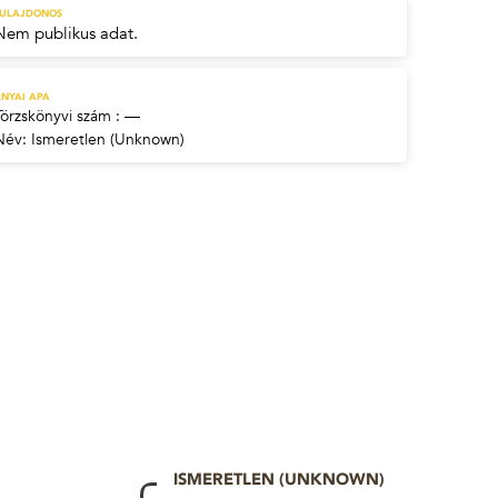
TULAJDONOS
Nem publikus adat.
NYAI APA
Törzskönyvi szám : —
Név:
Ismeretlen (Unknown)
ISMERETLEN (UNKNOWN)