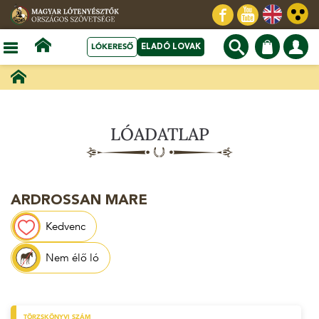
LÓKERESŐ
ELADÓ LOVAK
LÓADATLAP
ARDROSSAN MARE
Kedvenc
Nem élő ló
TÖRZSKÖNYVI SZÁM