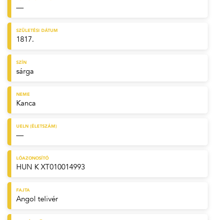
—
SZÜLETÉSI DÁTUM
1817.
SZÍN
sárga
NEME
Kanca
UELN (ÉLETSZÁM)
—
LÓAZONOSÍTÓ
HUN K XT010014993
FAJTA
Angol telivér