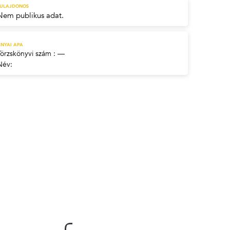
TULAJDONOS
Nem publikus adat.
NYAI APA
Törzskönyvi szám : —
Név: