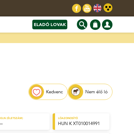
ELADÓ LOVAK
Kedvenc
Nem élő ló
ELN (ÉLETSZÁM)
LÓAZONOSÍTÓ
—
HUN K XT010014991