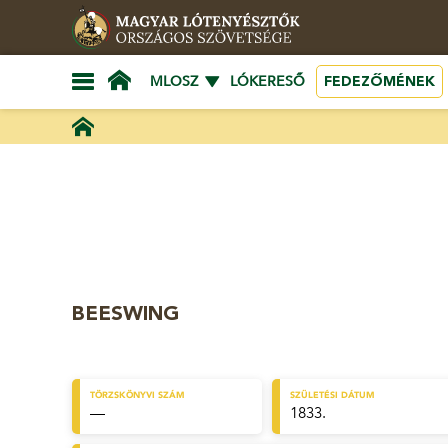
FEDEZŐMÉNEK
MLOSZ
LÓKERESŐ
BEESWING
TÖRZSKÖNYVI SZÁM
SZÜLETÉSI DÁTUM
—
1833.