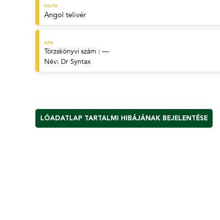
FAJTA
Angol telivér
APA
Törzskönyvi szám : —
Név:
Dr Syntax
LÓADATLAP TARTALMI HIBÁJÁNAK BEJELENTÉSE