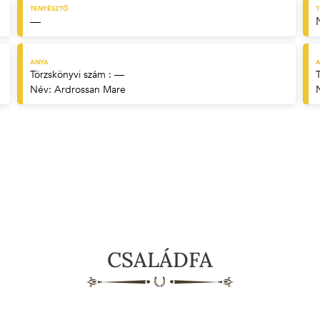
TENYÉSZTŐ
—
ANYA
A
Törzskönyvi szám : —
Név:
Ardrossan Mare
CSALÁDFA