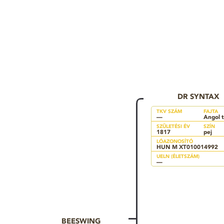
DR SYNTAX
TKV SZÁM
FAJTA
—
Angol t
SZÜLETÉSI ÉV
SZÍN
1817
pej
LÓAZONOSÍTÓ
HUN M XT010014992
UELN (ÉLETSZÁM)
—
BEESWING