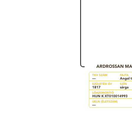
ARDROSSAN MA
TKV SZÁM
FAJTA
—
Angol t
SZÜLETÉSI ÉV
SZÍN
1817
sárga
LÓAZONOSÍTÓ
HUN K XT010014993
UELN (ÉLETSZÁM)
—