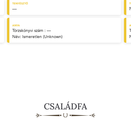
TENYÉSZTŐ
—
ANYA
A
Törzskönyvi szám : —
Név:
Ismeretlen (Unknown)
CSALÁDFA