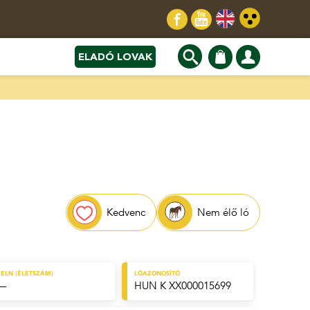
ELADÓ LOVAK
Kedvenc
Nem élő ló
ELN (ÉLETSZÁM)
LÓAZONOSÍTÓ
—
HUN K XX000015699