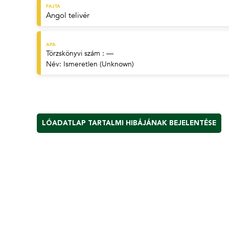
FAJTA
Angol telivér
APA
Törzskönyvi szám : —
Név:
Ismeretlen (Unknown)
LÓADATLAP TARTALMI HIBÁJÁNAK BEJELENTÉSE