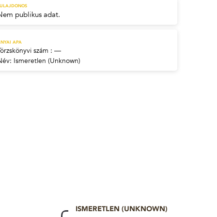
TULAJDONOS
Nem publikus adat.
NYAI APA
Törzskönyvi szám : —
Név:
Ismeretlen (Unknown)
ISMERETLEN (UNKNOWN)