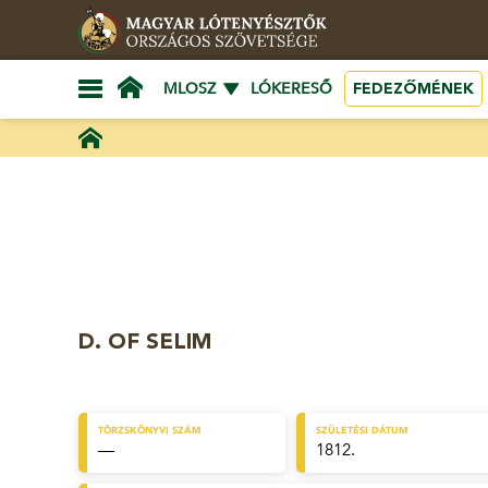
FEDEZŐMÉNEK
MLOSZ
LÓKERESŐ
D. OF SELIM
TÖRZSKÖNYVI SZÁM
SZÜLETÉSI DÁTUM
—
1812.