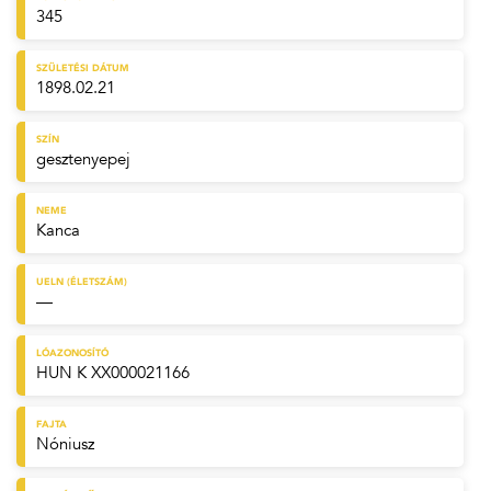
345
SZÜLETÉSI DÁTUM
1898.02.21
SZÍN
gesztenyepej
NEME
Kanca
UELN (ÉLETSZÁM)
—
LÓAZONOSÍTÓ
HUN K XX000021166
FAJTA
Nóniusz