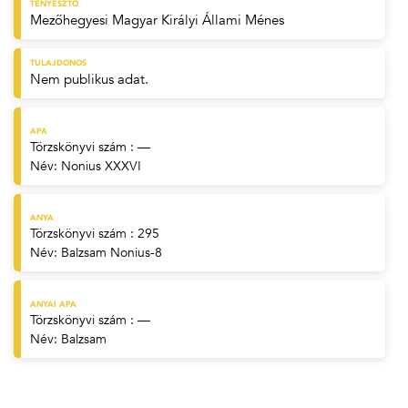
TENYÉSZTŐ
Mezőhegyesi Magyar Királyi Állami Ménes
TULAJDONOS
Nem publikus adat.
APA
Törzskönyvi szám : —
Név:
Nonius XXXVI
ANYA
Törzskönyvi szám : 295
Név:
Balzsam Nonius-8
ANYAI APA
Törzskönyvi szám : —
Név:
Balzsam