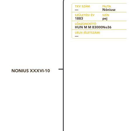
TKV SZÁM
FAJTA
—
Nóniusz
SZÜLETÉSI ÉV
SZÍN
1883
pej
LÓAZONOSÍTÓ
HUN M M 83000No36
UELN (ÉLETSZÁM)
—
NONIUS XXXVI-10