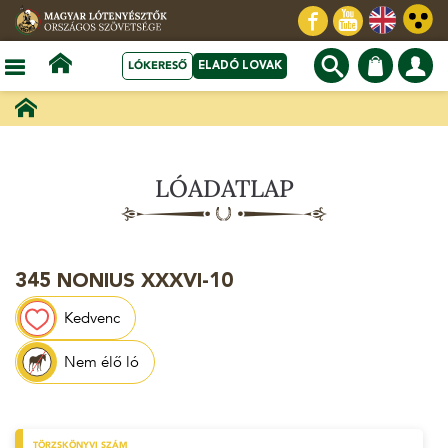
LÓKERESŐ
ELADÓ LOVAK
LÓADATLAP
345 NONIUS XXXVI-10
Kedvenc
Nem élő ló
TÖRZSKÖNYVI SZÁM