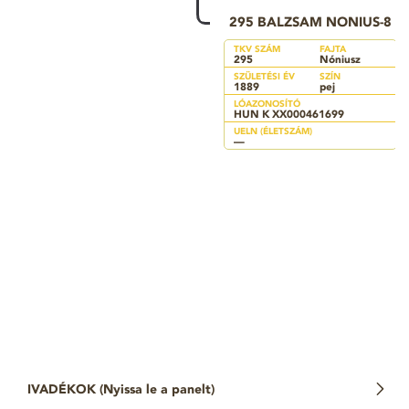
295 BALZSAM NONIUS-8
TKV SZÁM
FAJTA
295
Nóniusz
SZÜLETÉSI ÉV
SZÍN
1889
pej
LÓAZONOSÍTÓ
HUN K XX000461699
UELN (ÉLETSZÁM)
—
IVADÉKOK (
Nyissa le a panelt
)