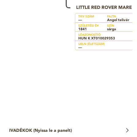
LITTLE RED ROVER MARE
TKV SZÁM
FAJTA
—
Angol telivér
SZÜLETÉSI ÉV
SZÍN
1841
sárga
LÓAZONOSÍTÓ
HUN K XT010029353
UELN (ÉLETSZÁM)
—
IVADÉKOK (
Nyissa le a panelt
)