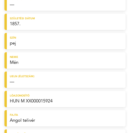
—
SZÜLETÉSI DÁTUM
1857.
SZÍN
pej
NEME
Mén
UELN (ÉLETSZÁM)
—
LÓAZONOSÍTÓ
HUN M XX000015924
FAJTA
Angol telivér