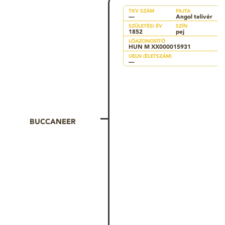
TKV SZÁM
FAJTA
—
Angol telivér
SZÜLETÉSI ÉV
SZÍN
1852
pej
LÓAZONOSÍTÓ
HUN M XX000015931
UELN (ÉLETSZÁM)
—
BUCCANEER