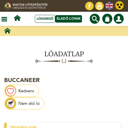
LÓKERESŐ
ELADÓ LOVAK
LÓADATLAP
BUCCANEER
Kedvenc
Nem élő ló
TÖRZSKÖNYVI SZÁM