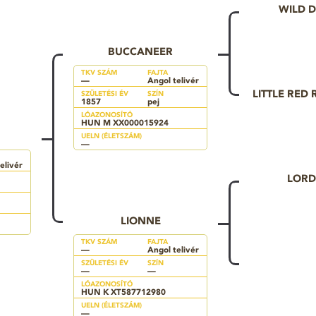
WILD 
BUCCANEER
TKV SZÁM
FAJTA
—
Angol telivér
LITTLE RED
SZÜLETÉSI ÉV
SZÍN
1857
pej
LÓAZONOSÍTÓ
HUN M XX000015924
UELN (ÉLETSZÁM)
—
elivér
LORD
LIONNE
TKV SZÁM
FAJTA
—
Angol telivér
SZÜLETÉSI ÉV
SZÍN
—
—
LÓAZONOSÍTÓ
HUN K XT587712980
UELN (ÉLETSZÁM)
—