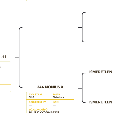
 -11
z
ISMERETLE
344 NONIUS X
TKV SZÁM
FAJTA
344
Nóniusz
ISMERETLE
SZÜLETÉSI ÉV
SZÍN
—
—
LÓAZONOSÍTÓ
HUN K XX000464328