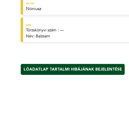
FAJTA
Nóniusz
APA
Törzskönyvi szám : —
Név:
Balzsam
LÓADATLAP TARTALMI HIBÁJÁNAK BEJELENTÉSE