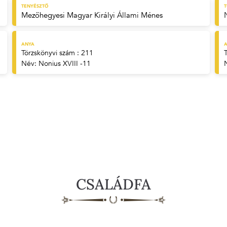
TENYÉSZTŐ
Mezőhegyesi Magyar Királyi Állami Ménes
ANYA
A
Törzskönyvi szám : 211
Név:
Nonius XVIII -11
CSALÁDFA