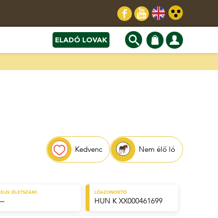
ELADÓ LOVAK
Kedvenc
Nem élő ló
ELN (ÉLETSZÁM)
LÓAZONOSÍTÓ
—
HUN K XX000461699