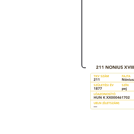
211 NONIUS XVIII
TKV SZÁM
FAJTA
211
Nónius
SZÜLETÉSI ÉV
SZÍN
1877
pej
LÓAZONOSÍTÓ
HUN K XX000461702
UELN (ÉLETSZÁM)
—