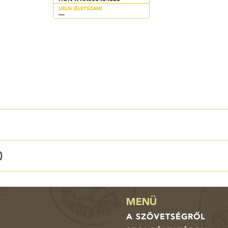
UELN (ÉLETSZÁM)
—
)
MENÜ
A SZÖVETSÉGRŐL