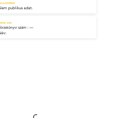
TULAJDONOS
Nem publikus adat.
NYAI APA
Törzskönyvi szám : —
Név: