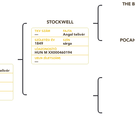
THE 
STOCKWELL
TKV SZÁM
FAJTA
—
Angol telivér
POCA
SZÜLETÉSI ÉV
SZÍN
1849
sárga
LÓAZONOSÍTÓ
HUN M XX000460194
UELN (ÉLETSZÁM)
—
elivér