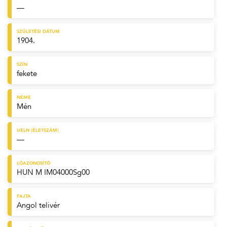
—
SZÜLETÉSI DÁTUM
1904.
SZÍN
fekete
NEME
Mén
UELN (ÉLETSZÁM)
—
LÓAZONOSÍTÓ
HUN M IM04000Sg00
FAJTA
Angol telivér