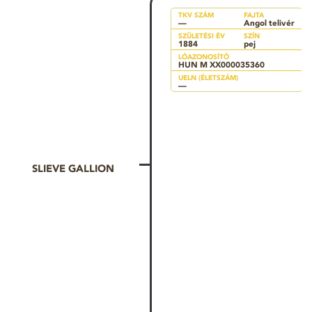
TKV SZÁM
FAJTA
—
Angol telivér
SZÜLETÉSI ÉV
SZÍN
1884
pej
LÓAZONOSÍTÓ
HUN M XX000035360
UELN (ÉLETSZÁM)
—
SLIEVE GALLION