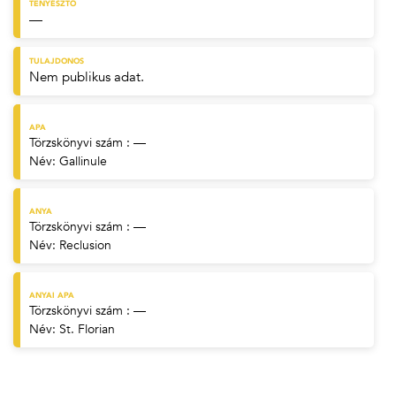
TENYÉSZTŐ
—
TULAJDONOS
Nem publikus adat.
APA
Törzskönyvi szám : —
Név:
Gallinule
ANYA
Törzskönyvi szám : —
Név:
Reclusion
ANYAI APA
Törzskönyvi szám : —
Név:
St. Florian