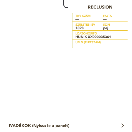
RECLUSION
TKV SZÁM
FAJTA
—
—
SZÜLETÉSI ÉV
SZÍN
1898
pej
LÓAZONOSÍTÓ
HUN K XX000035361
UELN (ÉLETSZÁM)
—
IVADÉKOK (
Nyissa le a panelt
)