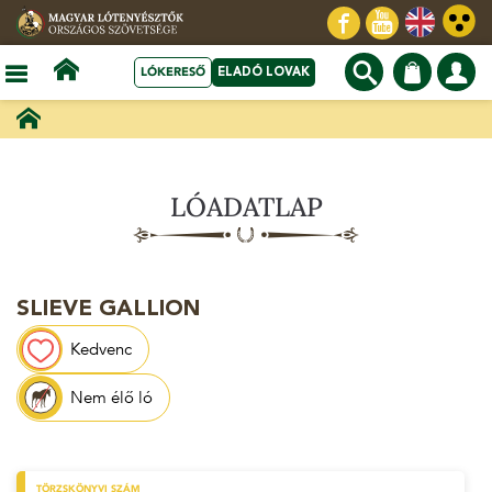
LÓKERESŐ
ELADÓ LOVAK
LÓADATLAP
SLIEVE GALLION
Kedvenc
Nem élő ló
TÖRZSKÖNYVI SZÁM