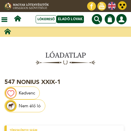
LÓKERESŐ
ELADÓ LOVAK
LÓADATLAP
547 NONIUS XXIX-1
Kedvenc
Nem élő ló
TÖRZSKÖNYVI SZÁM