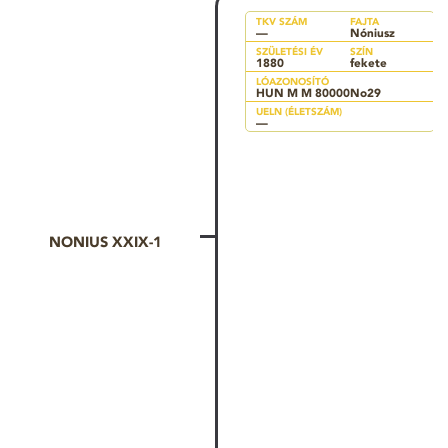
TKV SZÁM
FAJTA
—
Nóniusz
SZÜLETÉSI ÉV
SZÍN
1880
fekete
LÓAZONOSÍTÓ
HUN M M 80000No29
UELN (ÉLETSZÁM)
—
NONIUS XXIX-1