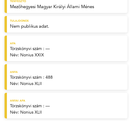
TENYÉSZTŐ
Mezőhegyesi Magyar Királyi Állami Ménes
TULAJDONOS
Nem publikus adat.
APA
Törzskönyvi szám : —
Név:
Nonius XXIX
ANYA
Törzskönyvi szám : 488
Név:
Nonius XLII
ANYAI APA
Törzskönyvi szám : —
Név:
Nonius XLII