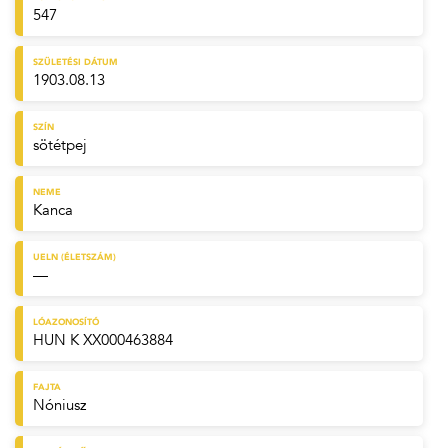
547
SZÜLETÉSI DÁTUM
1903.08.13
SZÍN
sötétpej
NEME
Kanca
UELN (ÉLETSZÁM)
—
LÓAZONOSÍTÓ
HUN K XX000463884
FAJTA
Nóniusz