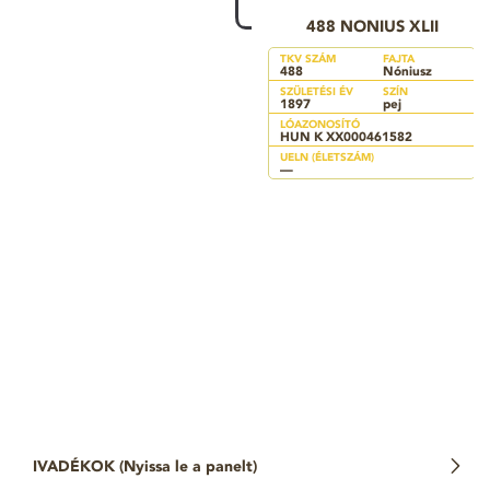
488 NONIUS XLII
TKV SZÁM
FAJTA
488
Nóniusz
SZÜLETÉSI ÉV
SZÍN
1897
pej
LÓAZONOSÍTÓ
HUN K XX000461582
UELN (ÉLETSZÁM)
—
IVADÉKOK (
Nyissa le a panelt
)