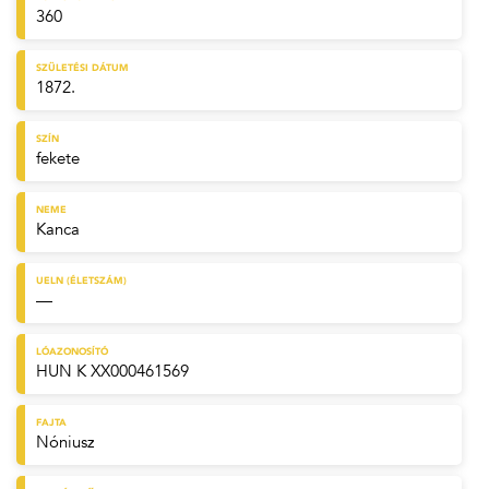
360
SZÜLETÉSI DÁTUM
1872.
SZÍN
fekete
NEME
Kanca
UELN (ÉLETSZÁM)
—
LÓAZONOSÍTÓ
HUN K XX000461569
FAJTA
Nóniusz