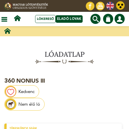
LÓKERESŐ
ELADÓ LOVAK
LÓADATLAP
360 NONIUS III
Kedvenc
Nem élő ló
TÖRZSKÖNYVI SZÁM