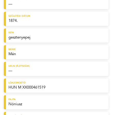
—
SZÜLETÉSI DÁTUM
1874.
SZÍN
gesztenyepej
NEME
Mén
UELN (ÉLETSZÁM)
—
LÓAZONOSÍTÓ
HUN M XX000461519
FAJTA
Nóniusz