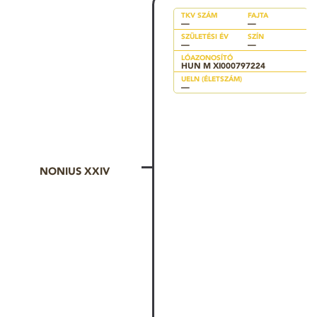
TKV SZÁM
FAJTA
—
—
SZÜLETÉSI ÉV
SZÍN
—
—
LÓAZONOSÍTÓ
HUN M XI000797224
UELN (ÉLETSZÁM)
—
NONIUS XXIV