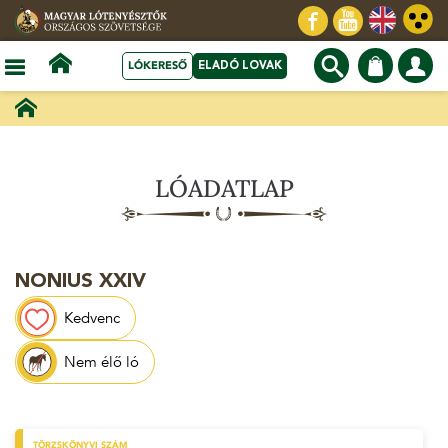
LÓKERESŐ
ELADÓ LOVAK
LÓADATLAP
NONIUS XXIV
Kedvenc
Nem élő ló
TÖRZSKÖNYVI SZÁM