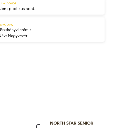
TULAJDONOS
Nem publikus adat.
NYAI APA
Törzskönyvi szám : —
Név:
Nagyvezér
NORTH STAR SENIOR