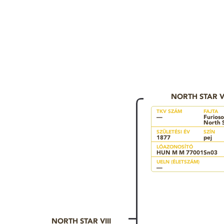
NORTH STAR V
TKV SZÁM
FAJTA
—
Furioso
North 
SZÜLETÉSI ÉV
SZÍN
1877
pej
LÓAZONOSÍTÓ
HUN M M 77001Sn03
UELN (ÉLETSZÁM)
—
NORTH STAR VIII