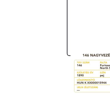
146 NAGYVEZ
TKV SZÁM
FAJTA
146
Furioso
North 
SZÜLETÉSI ÉV
SZÍN
1890
pej
LÓAZONOSÍTÓ
HUN K XX000015944
UELN (ÉLETSZÁM)
—