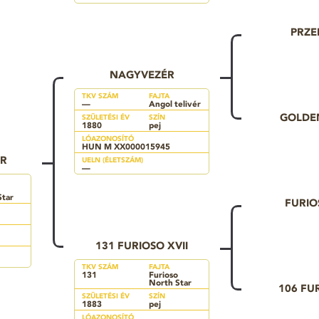
PRZE
NAGYVEZÉR
TKV SZÁM
FAJTA
—
Angol telivér
GOLDE
SZÜLETÉSI ÉV
SZÍN
1880
pej
LÓAZONOSÍTÓ
HUN M XX000015945
ÉR
UELN (ÉLETSZÁM)
—
Star
FURIO
131 FURIOSO XVII
TKV SZÁM
FAJTA
131
Furioso
North Star
106 FU
SZÜLETÉSI ÉV
SZÍN
1883
pej
LÓAZONOSÍTÓ