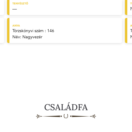
TENYÉSZTŐ
—
ANYA
A
Törzskönyvi szám : 146
Név:
Nagyvezér
CSALÁDFA