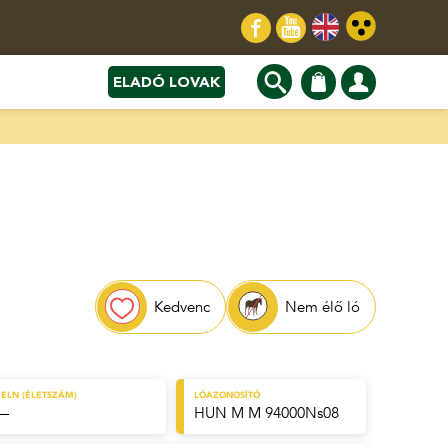
ELADÓ LOVAK
Kedvenc
Nem élő ló
ELN (ÉLETSZÁM)
LÓAZONOSÍTÓ
—
HUN M M 94000Ns08