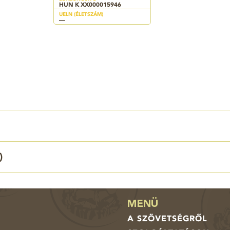
HUN K XX000015946
UELN (ÉLETSZÁM)
—
)
MENÜ
A SZÖVETSÉGRŐL