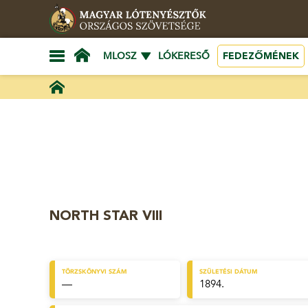
FEDEZŐMÉNEK
MLOSZ
LÓKERESŐ
NORTH STAR VIII
TÖRZSKÖNYVI SZÁM
SZÜLETÉSI DÁTUM
—
1894.