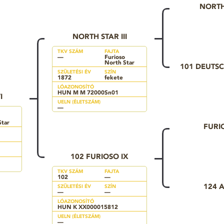
NORTH
NORTH STAR III
TKV SZÁM
FAJTA
—
Furioso
North Star
101 DEUTS
SZÜLETÉSI ÉV
SZÍN
1872
fekete
LÓAZONOSÍTÓ
HUN M M 72000Sn01
I
UELN (ÉLETSZÁM)
—
Star
FURI
102 FURIOSO IX
TKV SZÁM
FAJTA
102
—
124 
SZÜLETÉSI ÉV
SZÍN
—
—
LÓAZONOSÍTÓ
HUN K XX000015812
UELN (ÉLETSZÁM)
—