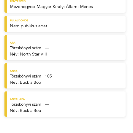
TENYÉSZTŐ
Mezőhegyesi Magyar Királyi Állami Ménes
TULAJDONOS
Nem publikus adat.
APA
Törzskönyvi szám : —
Név:
North Star VIII
ANYA
Törzskönyvi szám : 105
Név:
Buck a Boo
ANYAI APA
Törzskönyvi szám : —
Név:
Buck a Boo