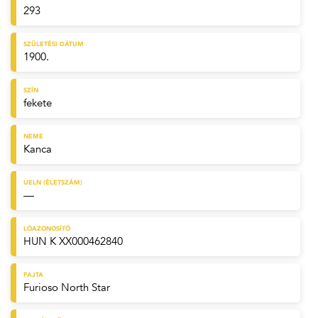
293
SZÜLETÉSI DÁTUM
1900.
SZÍN
fekete
NEME
Kanca
UELN (ÉLETSZÁM)
—
LÓAZONOSÍTÓ
HUN K XX000462840
FAJTA
Furioso North Star