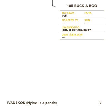
105 BUCK A BOO
TKV SZÁM
FAJTA
105
—
SZÜLETÉSI ÉV
SZÍN
—
—
LÓAZONOSÍTÓ
HUN K XX000460717
UELN (ÉLETSZÁM)
—
IVADÉKOK (
Nyissa le a panelt
)