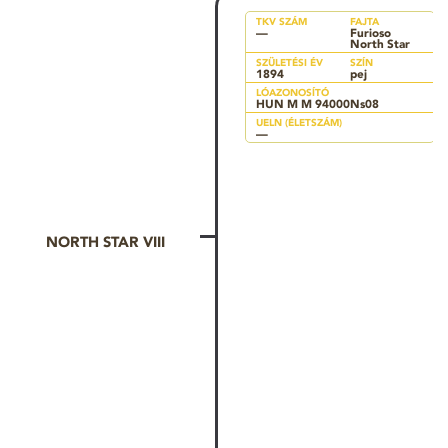
TKV SZÁM
FAJTA
—
Furioso
North Star
SZÜLETÉSI ÉV
SZÍN
1894
pej
LÓAZONOSÍTÓ
HUN M M 94000Ns08
UELN (ÉLETSZÁM)
—
NORTH STAR VIII