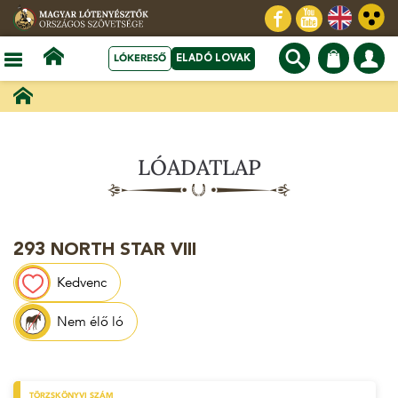
LÓKERESŐ
ELADÓ LOVAK
LÓADATLAP
293 NORTH STAR VIII
Kedvenc
Nem élő ló
TÖRZSKÖNYVI SZÁM