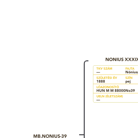
NONIUS XXXI
TKV SZÁM
FAJTA
—
Nónius
SZÜLETÉSI ÉV
SZÍN
1888
pej
LÓAZONOSÍTÓ
HUN M M 88000No39
UELN (ÉLETSZÁM)
—
MB.NONIUS-39