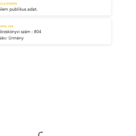
TULAJDONOS
Nem publikus adat.
NYAI APA
Törzskönyvi szám : 804
Név:
Ürmény