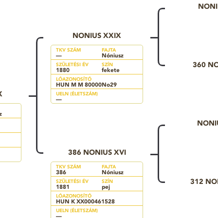
NONI
NONIUS XXIX
TKV SZÁM
FAJTA
—
Nóniusz
360 NO
SZÜLETÉSI ÉV
SZÍN
1880
fekete
LÓAZONOSÍTÓ
HUN M M 80000No29
X
UELN (ÉLETSZÁM)
—
z
NONI
386 NONIUS XVI
TKV SZÁM
FAJTA
386
Nóniusz
312 NON
SZÜLETÉSI ÉV
SZÍN
1881
pej
LÓAZONOSÍTÓ
HUN K XX000461528
UELN (ÉLETSZÁM)
—