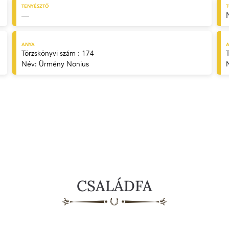
TENYÉSZTŐ
—
ANYA
A
Törzskönyvi szám : 174
Név:
Ürmény Nonius
CSALÁDFA