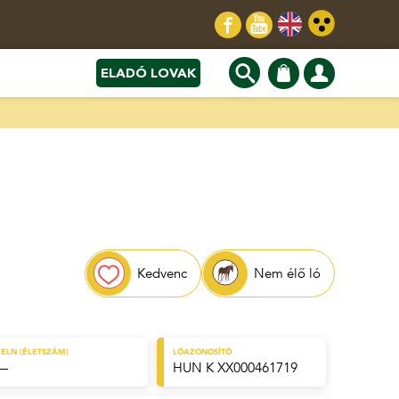
ELADÓ LOVAK
Kedvenc
Nem élő ló
ELN (ÉLETSZÁM)
LÓAZONOSÍTÓ
—
HUN K XX000461719