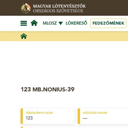
FEDEZŐMÉNEK
MLOSZ
LÓKERESŐ
123 MB.NONIUS-39
TÖRZSKÖNYVI SZÁM
SZÜLETÉSI DÁTUM
123
—