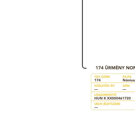
174 ÜRMÉNY NO
TKV SZÁM
FAJTA
174
Nónius
SZÜLETÉSI ÉV
SZÍN
—
—
LÓAZONOSÍTÓ
HUN K XX000461720
UELN (ÉLETSZÁM)
—