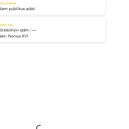
TULAJDONOS
Nem publikus adat.
NYAI APA
Törzskönyvi szám : —
Név:
Nonius XVI