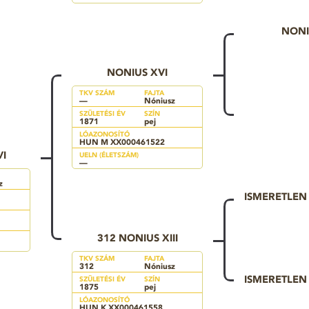
NONI
NONIUS XVI
TKV SZÁM
FAJTA
—
Nóniusz
SZÜLETÉSI ÉV
SZÍN
1871
pej
LÓAZONOSÍTÓ
HUN M XX000461522
I
UELN (ÉLETSZÁM)
—
z
ISMERETLE
312 NONIUS XIII
TKV SZÁM
FAJTA
312
Nóniusz
ISMERETLE
SZÜLETÉSI ÉV
SZÍN
1875
pej
LÓAZONOSÍTÓ
HUN K XX000461558