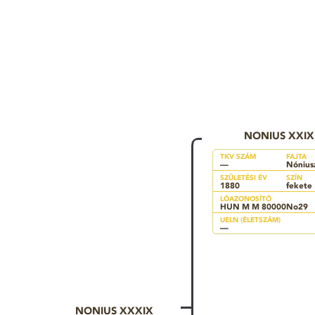
NONIUS XXIX
TKV SZÁM
FAJTA
—
Nónius
SZÜLETÉSI ÉV
SZÍN
1880
fekete
LÓAZONOSÍTÓ
HUN M M 80000No29
UELN (ÉLETSZÁM)
—
NONIUS XXXIX