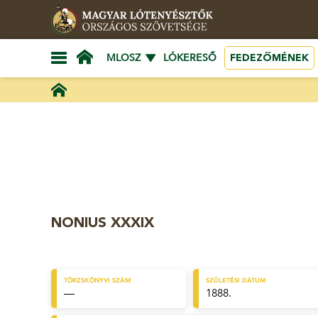
FEDEZŐMÉNEK
MLOSZ
LÓKERESŐ
NONIUS XXXIX
TÖRZSKÖNYVI SZÁM
SZÜLETÉSI DÁTUM
—
1888.