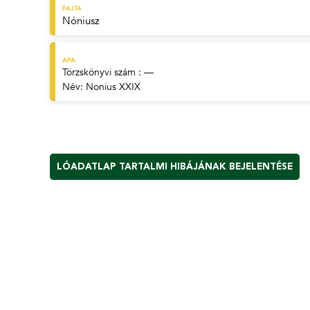
FAJTA
Nóniusz
APA
Törzskönyvi szám : —
Név:
Nonius XXIX
LÓADATLAP TARTALMI HIBÁJÁNAK BEJELENTÉSE