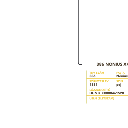
386 NONIUS XV
TKV SZÁM
FAJTA
386
Nónius
SZÜLETÉSI ÉV
SZÍN
1881
pej
LÓAZONOSÍTÓ
HUN K XX000461528
UELN (ÉLETSZÁM)
—