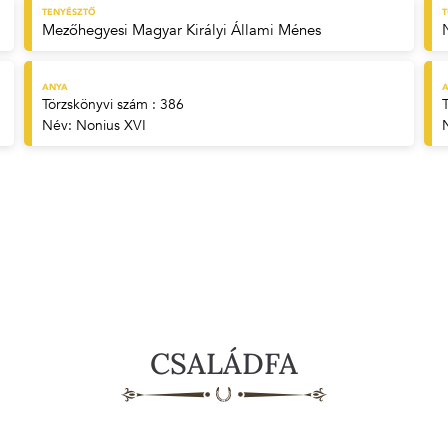
TENYÉSZTŐ
Mezőhegyesi Magyar Királyi Állami Ménes
ANYA
A
Törzskönyvi szám : 386
Név:
Nonius XVI
CSALÁDFA