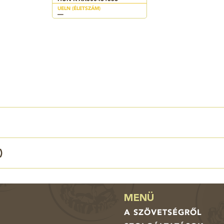
UELN (ÉLETSZÁM)
—
)
MENÜ
A SZÖVETSÉGRŐL