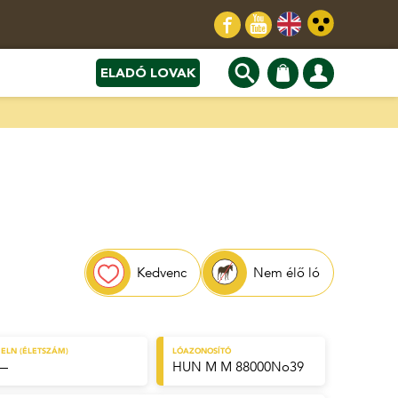
ELADÓ LOVAK
Kedvenc
Nem élő ló
ELN (ÉLETSZÁM)
LÓAZONOSÍTÓ
—
HUN M M 88000No39