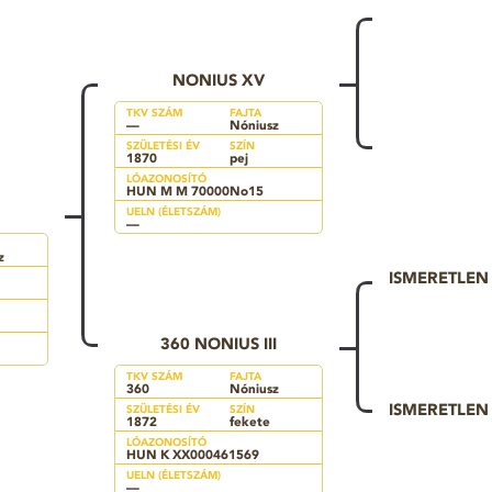
NONIUS XV
TKV SZÁM
FAJTA
—
Nóniusz
SZÜLETÉSI ÉV
SZÍN
1870
pej
LÓAZONOSÍTÓ
HUN M M 70000No15
UELN (ÉLETSZÁM)
—
z
ISMERETLE
360 NONIUS III
TKV SZÁM
FAJTA
360
Nóniusz
ISMERETLE
SZÜLETÉSI ÉV
SZÍN
1872
fekete
LÓAZONOSÍTÓ
HUN K XX000461569
UELN (ÉLETSZÁM)
—