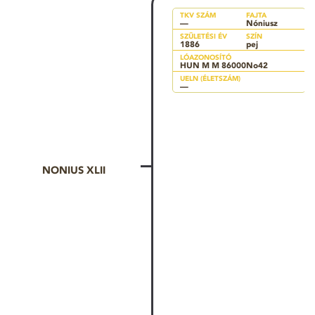
TKV SZÁM
FAJTA
—
Nóniusz
SZÜLETÉSI ÉV
SZÍN
1886
pej
LÓAZONOSÍTÓ
HUN M M 86000No42
UELN (ÉLETSZÁM)
—
NONIUS XLII