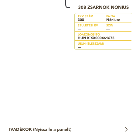
308 ZSARNOK NONIUS
TKV SZÁM
FAJTA
308
Nóniusz
SZÜLETÉSI ÉV
SZÍN
—
—
LÓAZONOSÍTÓ
HUN K XX000461675
UELN (ÉLETSZÁM)
—
IVADÉKOK (
Nyissa le a panelt
)