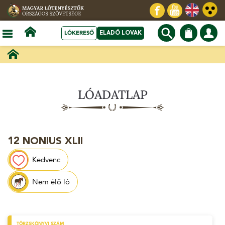
LÓKERESŐ
ELADÓ LOVAK
LÓADATLAP
12 NONIUS XLII
Kedvenc
Nem élő ló
TÖRZSKÖNYVI SZÁM