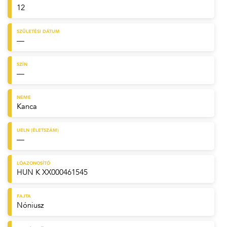
12
SZÜLETÉSI DÁTUM
—
SZÍN
—
NEME
Kanca
UELN (ÉLETSZÁM)
—
LÓAZONOSÍTÓ
HUN K XX000461545
FAJTA
Nóniusz