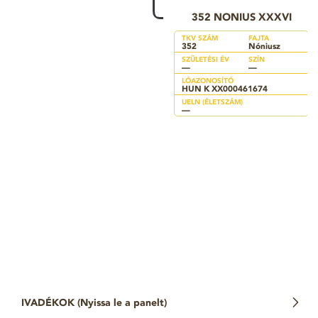
352 NONIUS XXXVI
TKV SZÁM
FAJTA
352
Nóniusz
SZÜLETÉSI ÉV
SZÍN
—
—
LÓAZONOSÍTÓ
HUN K XX000461674
UELN (ÉLETSZÁM)
—
IVADÉKOK (
Nyissa le a panelt
)