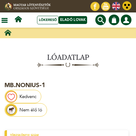
LÓKERESŐ
ELADÓ LOVAK
LÓADATLAP
MB.NONIUS-1
Kedvenc
Nem élő ló
TÖRZSKÖNYVI SZÁM