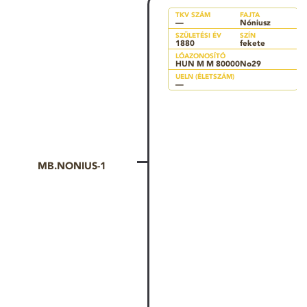
TKV SZÁM
FAJTA
—
Nóniusz
SZÜLETÉSI ÉV
SZÍN
1880
fekete
LÓAZONOSÍTÓ
HUN M M 80000No29
UELN (ÉLETSZÁM)
—
MB.NONIUS-1