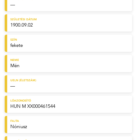
—
SZÜLETÉSI DÁTUM
1900.09.02
SZÍN
fekete
NEME
Mén
UELN (ÉLETSZÁM)
—
LÓAZONOSÍTÓ
HUN M XX000461544
FAJTA
Nóniusz