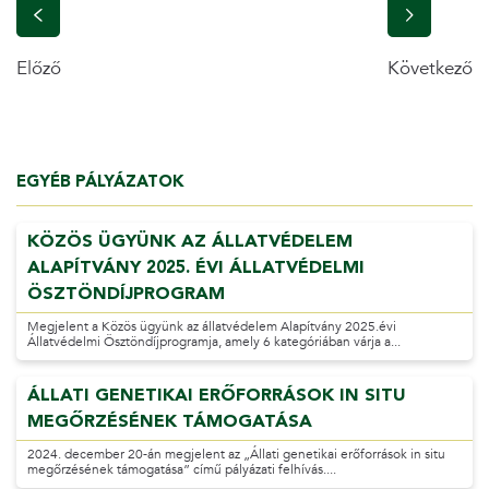
Előző
Következő
EGYÉB PÁLYÁZATOK
KÖZÖS ÜGYÜNK AZ ÁLLATVÉDELEM
ALAPÍTVÁNY 2025. ÉVI ÁLLATVÉDELMI
ÖSZTÖNDÍJPROGRAM
Megjelent a Közös ügyünk az állatvédelem Alapítvány 2025.évi
Állatvédelmi Ösztöndíjprogramja, amely 6 kategóriában várja a...
ÁLLATI GENETIKAI ERŐFORRÁSOK IN SITU
MEGŐRZÉSÉNEK TÁMOGATÁSA
2024. december 20-án megjelent az „Állati genetikai erőforrások in situ
megőrzésének támogatása” című pályázati felhívás....