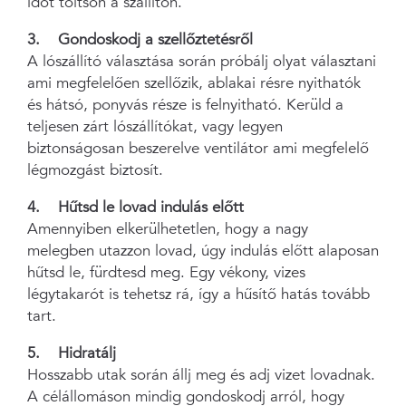
időt töltsön a szállítón.
3. Gondoskodj a szellőztetésről
A lószállító választása során próbálj olyat választani
ami megfelelően szellőzik, ablakai résre nyithatók
és hátsó, ponyvás része is felnyitható. Kerüld a
teljesen zárt lószállítókat, vagy legyen
biztonságosan beszerelve ventilátor ami megfelelő
légmozgást biztosít.
4. Hűtsd le lovad indulás előtt
Amennyiben elkerülhetetlen, hogy a nagy
melegben utazzon lovad, úgy indulás előtt alaposan
hűtsd le, fürdtesd meg. Egy vékony, vizes
légytakarót is tehetsz rá, így a hűsítő hatás tovább
tart.
5. Hidratálj
Hosszabb utak során állj meg és adj vizet lovadnak.
A célállomáson mindig gondoskodj arról, hogy