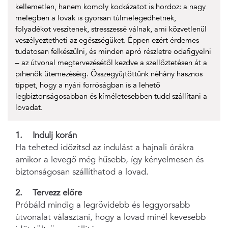
kellemetlen, hanem komoly kockázatot is hordoz: a nagy
melegben a lovak is gyorsan túlmelegedhetnek,
folyadékot veszítenek, stresszessé válnak, ami közvetlenül
veszélyeztetheti az egészségüket. Éppen ezért érdemes
tudatosan felkészülni, és minden apró részletre odafigyelni
– az útvonal megtervezésétől kezdve a szellőztetésen át a
pihenők ütemezéséig. Összegyűjtöttünk néhány hasznos
tippet, hogy a nyári forróságban is a lehető
legbiztonságosabban és kíméletesebben tudd szállítani a
lovadat.
1. Indulj korán
Ha teheted időzítsd az indulást a hajnali órákra
amikor a levegő még hűsebb, így kényelmesen és
biztonságosan szállíthatod a lovad.
2. Tervezz előre
Próbáld mindig a legrövidebb és leggyorsabb
útvonalat választani, hogy a lovad minél kevesebb