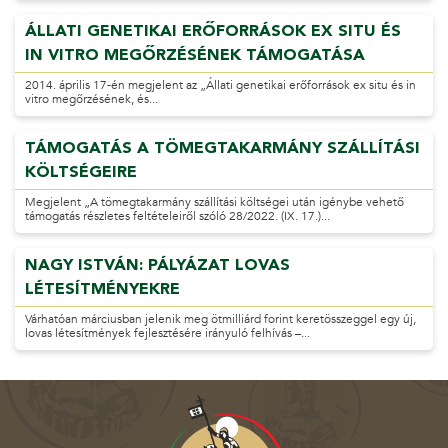
ÁLLATI GENETIKAI ERŐFORRÁSOK EX SITU ÉS
IN VITRO MEGŐRZÉSÉNEK TÁMOGATÁSA
2014. április 17-én megjelent az „Állati genetikai erőforrások ex situ és in
vitro megőrzésének, és...
TÁMOGATÁS A TÖMEGTAKARMÁNY SZÁLLÍTÁSI
KÖLTSÉGEIRE
Megjelent „A tömegtakarmány szállítási költségei után igénybe vehető
támogatás részletes feltételeiről szóló 28/2022. (IX. 17.)...
NAGY ISTVÁN: PÁLYÁZAT LOVAS
LÉTESÍTMÉNYEKRE
Várhatóan márciusban jelenik meg ötmilliárd forint keretösszeggel egy új,
lovas létesítmények fejlesztésére irányuló felhívás –...