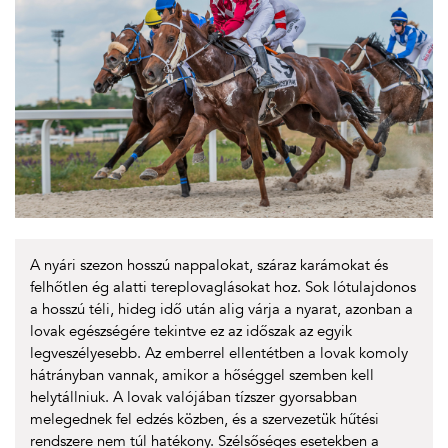
A nyári szezon hosszú nappalokat, száraz karámokat és
felhőtlen ég alatti tereplovaglásokat hoz. Sok lótulajdonos
a hosszú téli, hideg idő után alig várja a nyarat, azonban a
lovak egészségére tekintve ez az időszak az egyik
legveszélyesebb. Az emberrel ellentétben a lovak komoly
hátrányban vannak, amikor a hőséggel szemben kell
helytállniuk. A lovak valójában tízszer gyorsabban
melegednek fel edzés közben, és a szervezetük hűtési
rendszere nem túl hatékony. Szélsőséges esetekben a