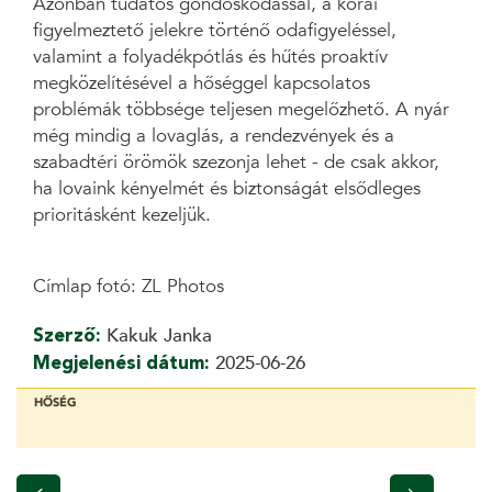
Azonban tudatos gondoskodással, a korai
figyelmeztető jelekre történő odafigyeléssel,
valamint a folyadékpótlás és hűtés proaktív
megközelítésével a hőséggel kapcsolatos
problémák többsége teljesen megelőzhető. A nyár
még mindig a lovaglás, a rendezvények és a
szabadtéri örömök szezonja lehet - de csak akkor,
ha lovaink kényelmét és biztonságát elsődleges
prioritásként kezeljük.
Címlap fotó: ZL Photos
Szerző:
Kakuk Janka
Megjelenési dátum:
2025-06-26
HŐSÉG