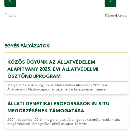
Előző
Következő
EGYÉB PÁLYÁZATOK
KÖZÖS ÜGYÜNK AZ ÁLLATVÉDELEM
ALAPÍTVÁNY 2025. ÉVI ÁLLATVÉDELMI
ÖSZTÖNDÍJPROGRAM
Megjelent a Közös ügyünk az állatvédelem Alapítvány 2025.évi
Állatvédelmi Ösztöndíjprogramja, amely 6 kategóriában várja a...
ÁLLATI GENETIKAI ERŐFORRÁSOK IN SITU
MEGŐRZÉSÉNEK TÁMOGATÁSA
2024. december 20-án megjelent az „Állati genetikai erőforrások in situ
megőrzésének támogatása” című pályázati felhívás....