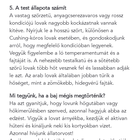
5. A test állapota számít
A vastag szőrzetű, anyagcserezavaros vagy rossz
kondíciójú lovak nagyobb kockázatnak vannak
kitéve. Nyírjuk le a hosszú szőrt, különösen a
Cushing-kóros lovak esetében, és gondoskodjunk
arról, hogy megfelelő kondícióban legyenek.
Vegyük figyelembe a ló temperamentumát és a
fajtáját is. A nehezebb testalkatú és a sötétebb
szőrű lovak több hőt vesznek fel és lassabban adják
le azt. Az arab lovak általában jobban tűrik a
hőséget, mint a zömökebb, hidegvérű fajták.
Mi tegyünk, ha a baj mégis megtörténik?
Ha azt gyanítjuk, hogy lovunk hőgutában vagy
hőkimerülésben szenved, azonnal hagyjuk abba az
edzést. Vigyük a lovat árnyékba, kezdjük el aktívan
hűteni és kínáljunk neki kis kortyokban vizet.
Azonnal hívjunk állatorvost!