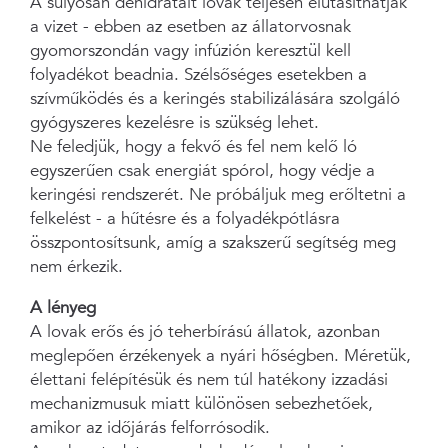
A súlyosan dehidratált lovak teljesen elutasíthatják
a vizet - ebben az esetben az állatorvosnak
gyomorszondán vagy infúzión keresztül kell
folyadékot beadnia. Szélsőséges esetekben a
szívműködés és a keringés stabilizálására szolgáló
gyógyszeres kezelésre is szükség lehet.
Ne feledjük, hogy a fekvő és fel nem kelő ló
egyszerűen csak energiát spórol, hogy védje a
keringési rendszerét. Ne próbáljuk meg erőltetni a
felkelést - a hűtésre és a folyadékpótlásra
összpontosítsunk, amíg a szakszerű segítség meg
nem érkezik.
A lényeg
A lovak erős és jó teherbírású állatok, azonban
meglepően érzékenyek a nyári hőségben. Méretük,
élettani felépítésük és nem túl hatékony izzadási
mechanizmusuk miatt különösen sebezhetőek,
amikor az időjárás felforrósodik.