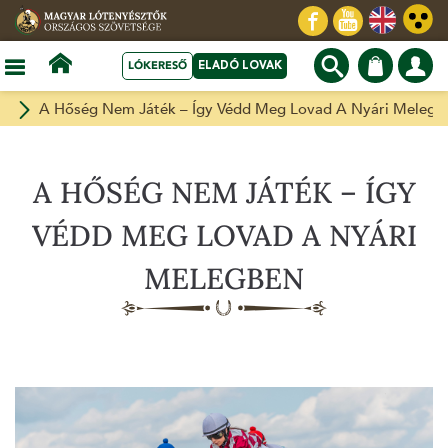
LÓKERESŐ
ELADÓ LOVAK
Hírek
A Hőség Nem Játék – Így Védd Meg Lovad A Nyári Melegb
A HŐSÉG NEM JÁTÉK – ÍGY
VÉDD MEG LOVAD A NYÁRI
MELEGBEN