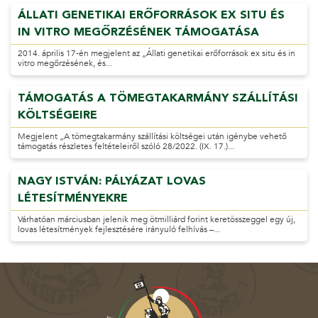
ÁLLATI GENETIKAI ERŐFORRÁSOK EX SITU ÉS
IN VITRO MEGŐRZÉSÉNEK TÁMOGATÁSA
2014. április 17-én megjelent az „Állati genetikai erőforrások ex situ és in
vitro megőrzésének, és...
TÁMOGATÁS A TÖMEGTAKARMÁNY SZÁLLÍTÁSI
KÖLTSÉGEIRE
Megjelent „A tömegtakarmány szállítási költségei után igénybe vehető
támogatás részletes feltételeiről szóló 28/2022. (IX. 17.)...
NAGY ISTVÁN: PÁLYÁZAT LOVAS
LÉTESÍTMÉNYEKRE
Várhatóan márciusban jelenik meg ötmilliárd forint keretösszeggel egy új,
lovas létesítmények fejlesztésére irányuló felhívás –...