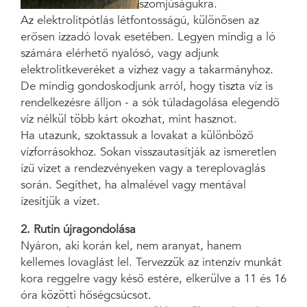
szomjúságukra.
Az elektrolitpótlás létfontosságú, különösen az
erősen izzadó lovak esetében. Legyen mindig a ló
számára elérhető nyalósó, vagy adjunk
elektrolitkeveréket a vízhez vagy a takarmányhoz.
De mindig gondoskodjunk arról, hogy tiszta víz is
rendelkezésre álljon - a sók túladagolása elegendő
víz nélkül több kárt okozhat, mint hasznot.
Ha utazunk, szoktassuk a lovakat a különböző
vízforrásokhoz. Sokan visszautasítják az ismeretlen
ízű vizet a rendezvényeken vagy a tereplovaglás
során. Segíthet, ha almalével vagy mentával
ízesítjük a vizet.
2. Rutin újragondolása
Nyáron, aki korán kel, nem aranyat, hanem
kellemes lovaglást lel. Tervezzük az intenzív munkát
kora reggelre vagy késő estére, elkerülve a 11 és 16
óra közötti hőségcsúcsot.