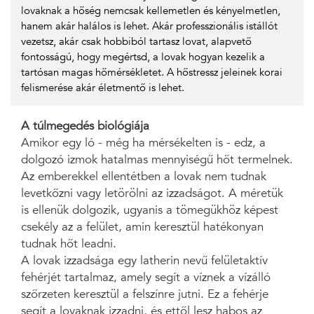
lovaknak a hőség nemcsak kellemetlen és kényelmetlen,
hanem akár halálos is lehet. Akár professzionális istállót
vezetsz, akár csak hobbiból tartasz lovat, alapvető
fontosságú, hogy megértsd, a lovak hogyan kezelik a
tartósan magas hőmérsékletet. A hőstressz jeleinek korai
felismerése akár életmentő is lehet.
A túlmegedés biológiája
Amikor egy ló - még ha mérsékelten is - edz, a
dolgozó izmok hatalmas mennyiségű hőt termelnek.
Az emberekkel ellentétben a lovak nem tudnak
levetkőzni vagy letörölni az izzadságot. A méretük
is ellenük dolgozik, ugyanis a tömegükhöz képest
csekély az a felület, amin keresztül hatékonyan
tudnak hőt leadni.
A lovak izzadsága egy latherin nevű felületaktív
fehérjét tartalmaz, amely segít a víznek a vízálló
szőrzeten keresztül a felszínre jutni. Ez a fehérje
segít a lovaknak izzadni, és ettől lesz habos az