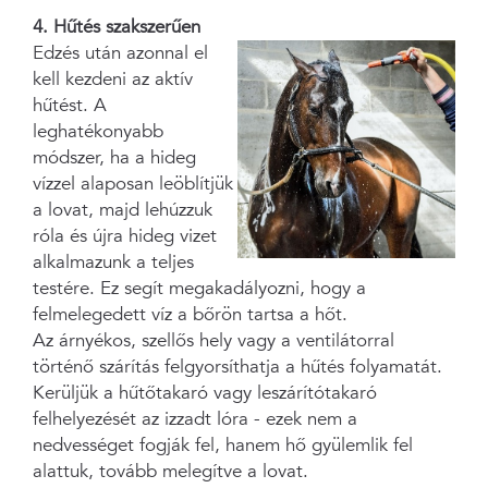
4. Hűtés szakszerűen
Edzés után azonnal el
kell kezdeni az aktív
hűtést. A
leghatékonyabb
módszer, ha a hideg
vízzel alaposan leöblítjük
a lovat, majd lehúzzuk
róla és újra hideg vizet
alkalmazunk a teljes
testére. Ez segít megakadályozni, hogy a
felmelegedett víz a bőrön tartsa a hőt.
Az árnyékos, szellős hely vagy a ventilátorral
történő szárítás felgyorsíthatja a hűtés folyamatát.
Kerüljük a hűtőtakaró vagy leszárítótakaró
felhelyezését az izzadt lóra - ezek nem a
nedvességet fogják fel, hanem hő gyülemlik fel
alattuk, tovább melegítve a lovat.