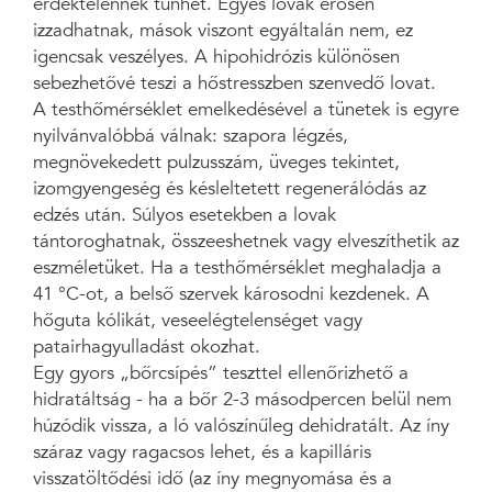
érdektelennek tűnhet. Egyes lovak erősen
izzadhatnak, mások viszont egyáltalán nem, ez
igencsak veszélyes. A hipohidrózis különösen
sebezhetővé teszi a hőstresszben szenvedő lovat.
A testhőmérséklet emelkedésével a tünetek is egyre
nyilvánvalóbbá válnak: szapora légzés,
megnövekedett pulzusszám, üveges tekintet,
izomgyengeség és késleltetett regenerálódás az
edzés után. Súlyos esetekben a lovak
tántoroghatnak, összeeshetnek vagy elveszíthetik az
eszméletüket. Ha a testhőmérséklet meghaladja a
41 °C-ot, a belső szervek károsodni kezdenek. A
hőguta kólikát, veseelégtelenséget vagy
patairhagyulladást okozhat.
Egy gyors „bőrcsípés” teszttel ellenőrizhető a
hidratáltság - ha a bőr 2-3 másodpercen belül nem
húzódik vissza, a ló valószínűleg dehidratált. Az íny
száraz vagy ragacsos lehet, és a kapilláris
visszatöltődési idő (az íny megnyomása és a