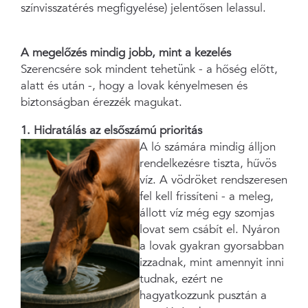
színvisszatérés megfigyelése) jelentősen lelassul.
A megelőzés mindig jobb, mint a kezelés
Szerencsére sok mindent tehetünk - a hőség előtt,
alatt és után -, hogy a lovak kényelmesen és
biztonságban érezzék magukat.
1. Hidratálás az elsőszámú prioritás
A ló számára mindig álljon
rendelkezésre tiszta, hűvös
víz. A vödröket rendszeresen
fel kell frissíteni - a meleg,
állott víz még egy szomjas
lovat sem csábít el. Nyáron
a lovak gyakran gyorsabban
izzadnak, mint amennyit inni
tudnak, ezért ne
hagyatkozzunk pusztán a