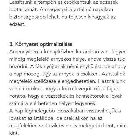
Lassítsunk a tempón és csökkentsük az edzések
időtartamát. A magas páratartalmú napokon
biztonságosabb lehet, ha teljesen kihagyjuk az
edzést.
3. Környezet optimalizálása
Amennyiben a ló napközben karámban van, legyen
mindig megfelelő árnyékos helye, ahova vissza tud
húzódni. A fák nyújtanak némi enyhülést, de ahogy
a nap mozog, úgy az árnyék is csökken. Az istállók
megfelelő szellőzése elengedhetetlen. Használjunk
ventilátorokat, hogy a forró levegőt kifelé fújjuk.
Fontos, hogy a vezetékek és konnektorok a lovak
számára elérhetetlen helyen legyenek.
A nap legmelegebb időszakában visszavihetjük a
lovakat az istállóba, de csak akkor, ha az
megfelelően szellőzik és nincs melegebb bent, mint
kint.