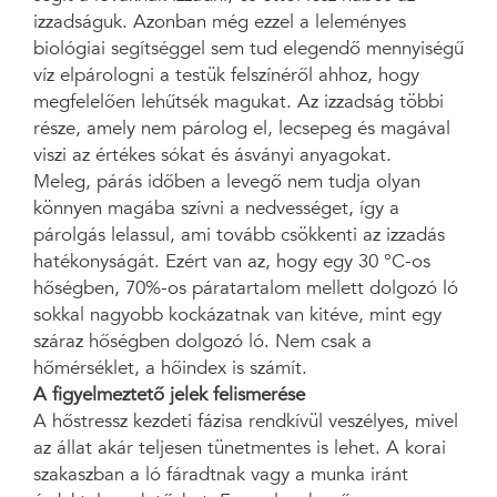
izzadságuk. Azonban még ezzel a leleményes
biológiai segítséggel sem tud elegendő mennyiségű
víz elpárologni a testük felszínéről ahhoz, hogy
megfelelően lehűtsék magukat. Az izzadság többi
része, amely nem párolog el, lecsepeg és magával
viszi az értékes sókat és ásványi anyagokat.
Meleg, párás időben a levegő nem tudja olyan
könnyen magába szívni a nedvességet, így a
párolgás lelassul, ami tovább csökkenti az izzadás
hatékonyságát. Ezért van az, hogy egy 30 °C-os
hőségben, 70%-os páratartalom mellett dolgozó ló
sokkal nagyobb kockázatnak van kitéve, mint egy
száraz hőségben dolgozó ló. Nem csak a
hőmérséklet, a hőindex is számít.
A figyelmeztető jelek felismerése
A hőstressz kezdeti fázisa rendkívül veszélyes, mivel
az állat akár teljesen tünetmentes is lehet. A korai
szakaszban a ló fáradtnak vagy a munka iránt