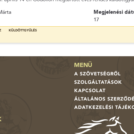
Márta
Megjelenési dát
17
Z
KÜLDÖTTGYŰLÉS
MENÜ
A SZÖVETSÉGRŐL
SZOLGÁLTATÁSOK
KAPCSOLAT
ÁLTALÁNOS SZERZŐDÉ
ADATKEZELÉSI TÁJÉK
K