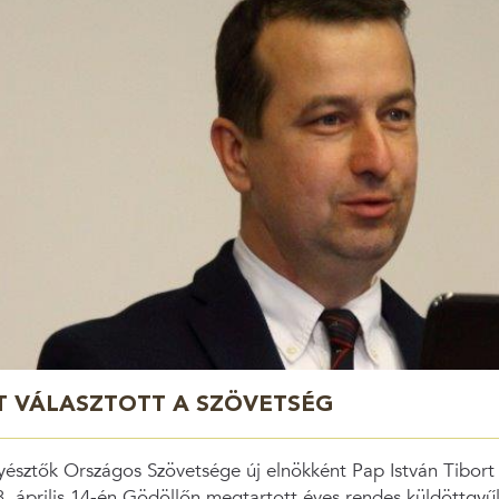
T VÁLASZTOTT A SZÖVETSÉG
észtők Országos Szövetsége új elnökként Pap István Tibort
. április 14-én Gödöllőn megtartott éves rendes küldöttgyű