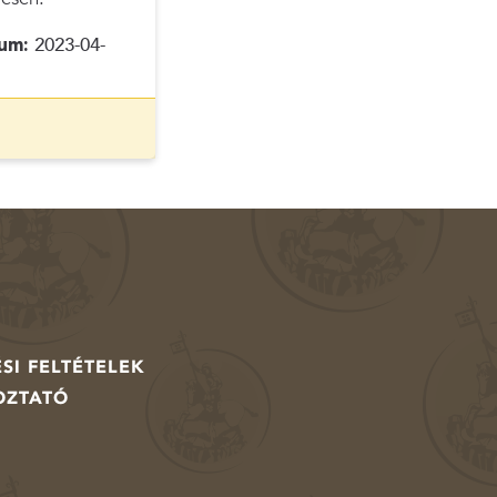
um:
2023-04-
SI FELTÉTELEK
OZTATÓ