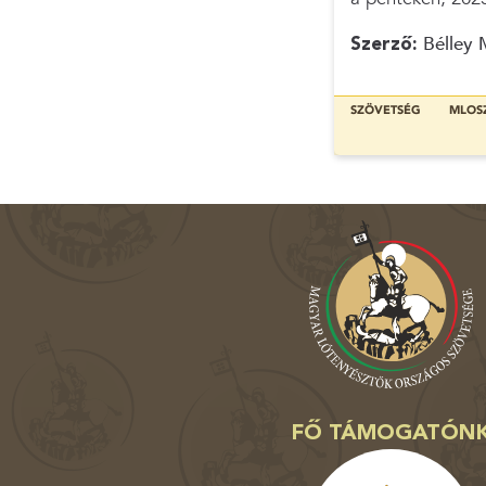
Szerző:
Bélley 
SZÖVETSÉG
MLOS
FŐ TÁMOGATÓN