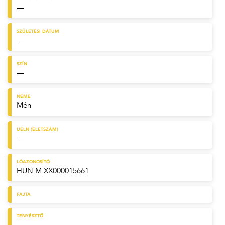
—
SZÜLETÉSI DÁTUM
—
SZÍN
—
NEME
Mén
UELN (ÉLETSZÁM)
—
LÓAZONOSÍTÓ
HUN M XX000015661
FAJTA
TENYÉSZTŐ