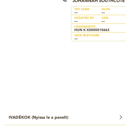
JOHANNAH SOUTHCOTE
TKV SZÁM
FAJTA
—
—
SZÜLETÉSI ÉV
SZÍN
—
—
LÓAZONOSÍTÓ
HUN K XX000015663
UELN (ÉLETSZÁM)
—
IVADÉKOK (
Nyissa le a panelt
)