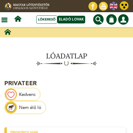
LÓKERESŐ
ELADÓ LOVAK
LÓADATLAP
PRIVATEER
Kedvenc
Nem élő ló
TÖRZSKÖNYVI SZÁM