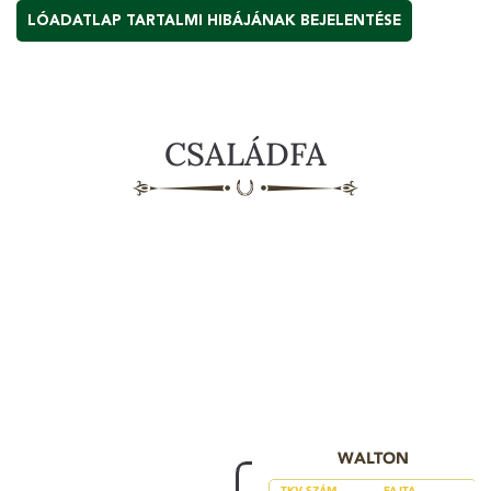
LÓADATLAP TARTALMI HIBÁJÁNAK BEJELENTÉSE
CSALÁDFA
WALTON
TKV SZÁM
FAJTA