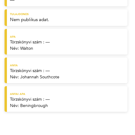
—
TULAJDONOS
Nem publikus adat.
APA
Törzskönyvi szám : —
Név:
Walton
ANYA
Törzskönyvi szám : —
Név:
Johannah Southcote
ANYAI APA
Törzskönyvi szám : —
Név:
Beningbrough