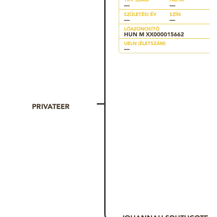
—
—
SZÜLETÉSI ÉV
SZÍN
—
—
LÓAZONOSÍTÓ
HUN M XX000015662
UELN (ÉLETSZÁM)
—
PRIVATEER