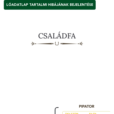
LÓADATLAP TARTALMI HIBÁJÁNAK BEJELENTÉSE
CSALÁDFA
PIPATOR
TKV SZÁM
FAJTA