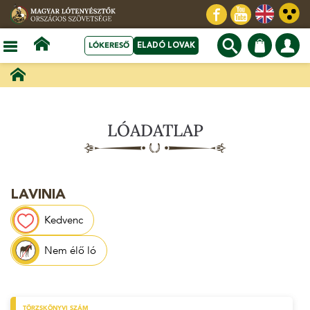
LÓKERESŐ
ELADÓ LOVAK
LÓADATLAP
LAVINIA
Kedvenc
Nem élő ló
TÖRZSKÖNYVI SZÁM