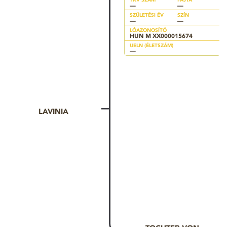
—
—
SZÜLETÉSI ÉV
SZÍN
—
—
LÓAZONOSÍTÓ
HUN M XX000015674
UELN (ÉLETSZÁM)
—
LAVINIA