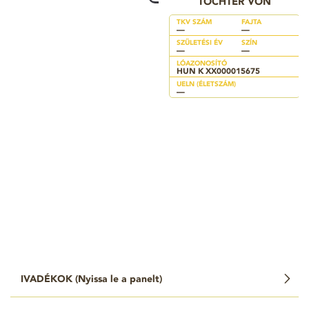
TOCHTER VON
TKV SZÁM
FAJTA
—
—
SZÜLETÉSI ÉV
SZÍN
—
—
LÓAZONOSÍTÓ
HUN K XX000015675
UELN (ÉLETSZÁM)
—
IVADÉKOK (
Nyissa le a panelt
)