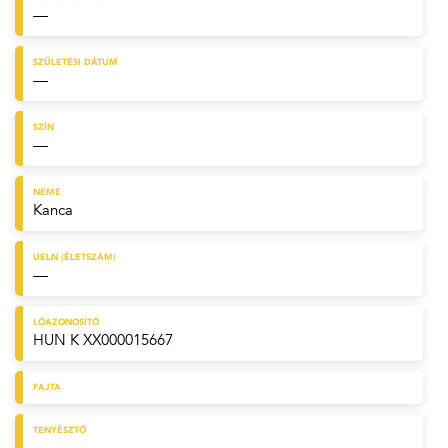
—
SZÜLETÉSI DÁTUM
—
SZÍN
—
NEME
Kanca
UELN (ÉLETSZÁM)
—
LÓAZONOSÍTÓ
HUN K XX000015667
FAJTA
TENYÉSZTŐ